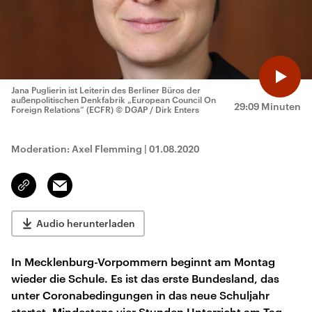
Jana Puglierin ist Leiterin des Berliner Büros der
außenpolitischen Denkfabrik „European Council On
29:09 Minuten
Foreign Relations“ (ECFR)
© DGAP / Dirk Enters
Moderation: Axel Flemming
|
01.08.2020
Email
Link
kopieren/teilen
Audio herunterladen
In Mecklenburg-Vorpommern beginnt am Montag
wieder die Schule. Es ist das erste Bundesland, das
unter Coronabedingungen in das neue Schuljahr
startet. Mindestens vier Stunden Unterricht am Tag