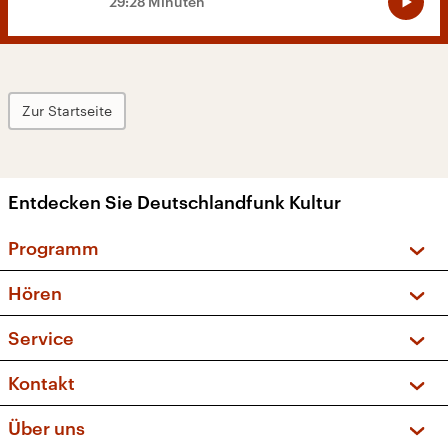
29:28 Minuten
Zur Startseite
Entdecken Sie Deutschlandfunk Kultur
Programm
Vorschau und Rückschau
Hören
Sendungen und Podcasts
Livestream
Service
Musikliste
Frequenzen (UKW + DAB+)
FAQ
Kontakt
Kakadu – Das Kinderprogramm
Apps
Archiv
Hörerservice
Über uns
Newsletter