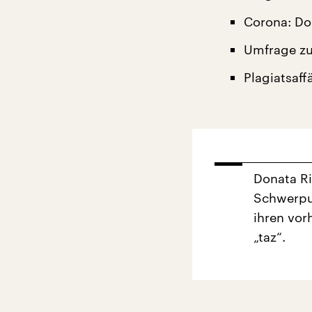
Corona: Do
Umfrage zu
Plagiatsaff
Donata Ri
Schwerpun
ihren vor
„taz“.