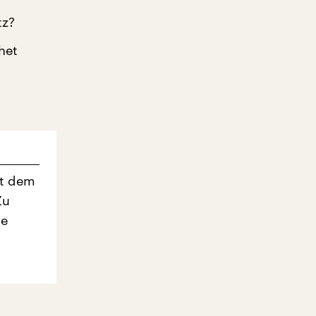
tz?
het
it dem
Zu
ie