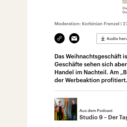
Di
De
Moderation: Korbinian Frenzel
|
2
Link
Email
Audio her
kopieren/teilen
Das Weihnachtsgeschäft is
Geschäfte sehen sich abe
Handel im Nachteil. Am „Bl
der Werbeaktion profitiert
Aus dem Podcast
Studio 9 – Der Tag