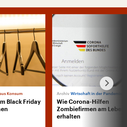
rsus Konsum
Wirtschaft in der Pandemie
im Black Friday
Wie Corona-Hilfen
hen
Zombiefirmen am Leben
erhalten