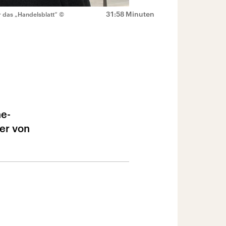
31:58 Minuten
ür das „Handelsblatt“
©
e-
wer von