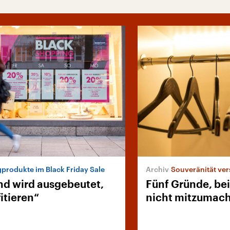
igprodukte im Black Friday Sale
Souveränität ve
d wird ausgebeutet,
Fünf Gründe, be
fitieren“
nicht mitzumac