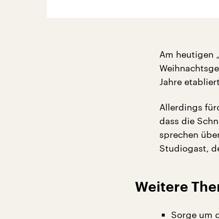
Am heutigen „B
Weihnachtsges
Jahre etablier
Allerdings fü
dass die Schn
sprechen über
Studiogast, de
Weitere The
Sorge um d