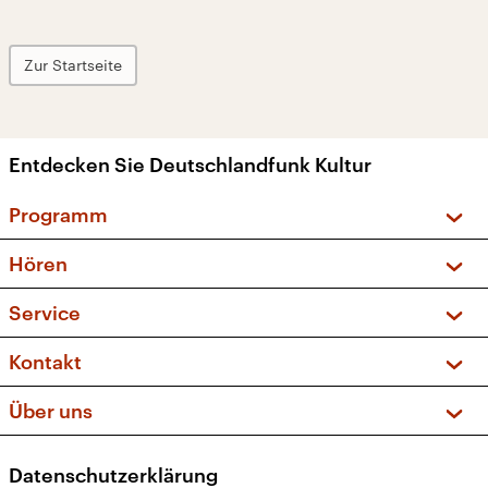
Zur Startseite
Entdecken Sie Deutschlandfunk Kultur
Programm
Vorschau und Rückschau
Hören
Sendungen und Podcasts
Livestream
Service
Musikliste
Frequenzen (UKW + DAB+)
FAQ
Kontakt
Kakadu – Das Kinderprogramm
Apps
Archiv
Hörerservice
Über uns
Newsletter
Social Media
Deutschlandradio
RSS
Datenschutzerklärung
Presse