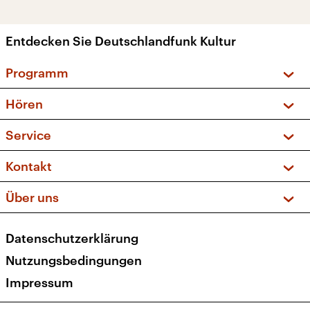
Entdecken Sie Deutschlandfunk Kultur
Programm
Vorschau und Rückschau
Hören
Sendungen und Podcasts
Livestream
Service
Musikliste
Frequenzen (UKW + DAB+)
FAQ
Kontakt
Kakadu – Das Kinderprogramm
Apps
Archiv
Hörerservice
Über uns
Newsletter
Social Media
Deutschlandradio
RSS
Datenschutzerklärung
Presse
Veranstaltungen
Nutzungsbedingungen
Karriere
Impressum
Transparenz