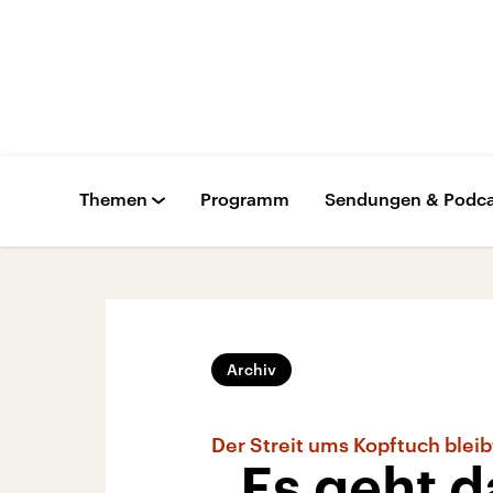
Themen
Programm
Sendungen & Podca
Archiv
Der Streit ums Kopftuch bleib
„Es geht d