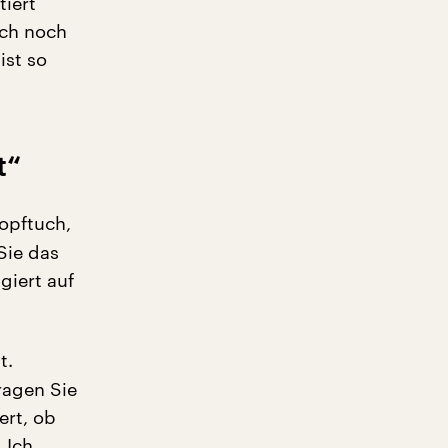
tiert
uch noch
ist so
t“
Kopftuch,
Sie das
giert auf
t.
ragen Sie
ert, ob
 Ich