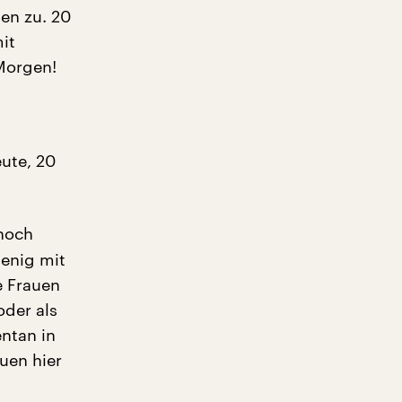
nen zu. 20
it
 Morgen!
ute, 20
 noch
enig mit
e Frauen
oder als
entan in
auen hier