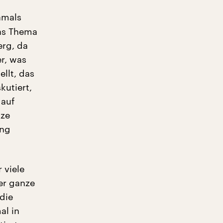
amals
das Thema
erg, da
r, was
ellt, das
kutiert,
 auf
nze
ung
 viele
er ganze
die
al in