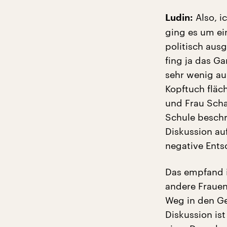
Also, i
Ludin:
ging es um ei
politisch aus
fing ja das G
sehr wenig auc
Kopftuch fläc
und Frau Scha
Schule beschr
Diskussion au
negative Ents
Das empfand ic
andere Frauen
Weg in den Ge
Diskussion is