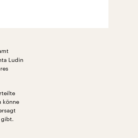
lamt
hta Ludin
hres
teilte
n könne
ersagt
gibt.