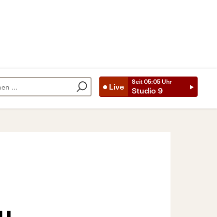
Seit
05:05
Uhr
Live
Studio 9
u