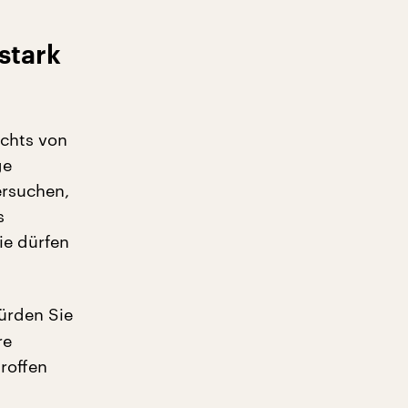
stark
ichts von
ge
ersuchen,
s
ie dürfen
ürden Sie
re
roffen