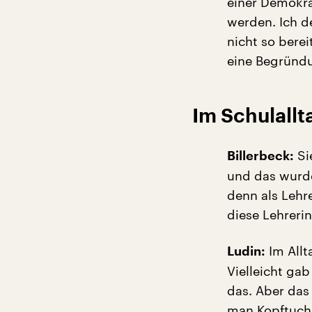
einer Demokra
werden. Ich d
nicht so berei
eine Begründu
Im Schulallt
Sie
Billerbeck:
und das wurde
denn als Lehre
diese Lehreri
Im Allt
Ludin:
Vielleicht ga
das. Aber das 
man Kopftuch t