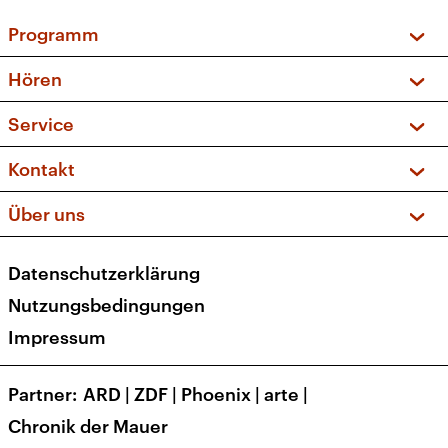
Programm
Vorschau und Rückschau
Hören
Sendungen und Podcasts
Livestream
Service
Musikliste
Frequenzen (UKW + DAB+)
FAQ
Kontakt
Kakadu – Das Kinderprogramm
Apps
Archiv
Hörerservice
Über uns
Newsletter
Social Media
Deutschlandradio
RSS
Datenschutzerklärung
Presse
Veranstaltungen
Nutzungsbedingungen
Karriere
Impressum
Transparenz
Korrekturen und Richtigstellungen
Partner
ARD
|
ZDF
|
Phoenix
|
arte
|
Barrierefreiheit
Chronik der Mauer