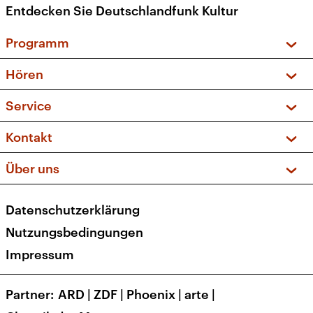
Entdecken Sie Deutschlandfunk Kultur
Programm
Vorschau und Rückschau
Hören
Sendungen und Podcasts
Livestream
Service
Musikliste
Frequenzen (UKW + DAB+)
FAQ
Kontakt
Kakadu – Das Kinderprogramm
Apps
Archiv
Hörerservice
Über uns
Newsletter
Social Media
Deutschlandradio
RSS
Datenschutzerklärung
Presse
Veranstaltungen
Nutzungsbedingungen
Karriere
Impressum
Transparenz
Korrekturen und Richtigstellungen
Partner
ARD
|
ZDF
|
Phoenix
|
arte
|
Barrierefreiheit