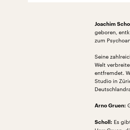
Joachim Schol
geboren, entk
zum Psychoanal
Seine zahlreic
Welt verbreite
entfremdet. W
Studio in Zür
Deutschlandra
G
Arno Gruen:
Es gib
Scholl: