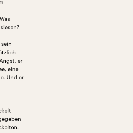
im
 Was
uslesen?
 sein
ötzlich
Angst, er
e, eine
e. Und er
ckelt
 gegeben
ckelten.