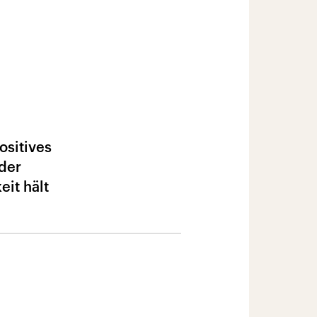
ositives
 der
it hält