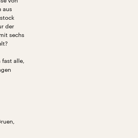
sse von
n aus
rstock
ur der
mit sechs
lt?
fast alle,
lagen
Gruen,