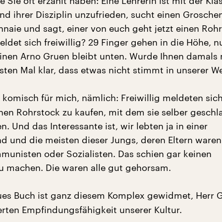
e Sie oft erzählt haben: Eine Lehrerin ist mit der Kla
nd ihrer Disziplin unzufrieden, sucht einen Grosche
aie und sagt, einer von euch geht jetzt einen Roh
ldet sich freiwillig? 29 Finger gehen in die Höhe, n
einen Arno Gruen bleibt unten. Wurde Ihnen damals 
sten Mal klar, dass etwas nicht stimmt in unserer We
komisch für mich, nämlich: Freiwillig meldeten sich 
inen Rohrstock zu kaufen, mit dem sie selber gesch
 Und das Interessante ist, wir lebten ja in einer
d und die meisten dieser Jungs, deren Eltern waren
unisten oder Sozialisten. Das schien gar keinen
u machen. Die waren alle gut gehorsam.
ues Buch ist ganz diesem Komplex gewidmet, Herr 
ten Empfindungsfähigkeit unserer Kultur.