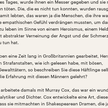
es Tages, wurde ihnen ein Messer gegeben und sie
en töten. Die, die es nicht tun konnten, wurden raus
damit lebten, das waren ja die Menschen, die ihre w
re empathischen Gefühl verdrängen mussten, um da
 zu leben im Sinne von einem Heroismus, einem Hel
it abstrakter Verneinung der Angst und der Schmer
 tun hat.
ben eine Zeit lang in Großbritannien gearbeitet, Her
 Strafanstalten, wie ich gelesen habe, mit bösen,
ewalttätern, so beschreiben Sie diese Häftlinge sel
die Erfahrung mit diesen Männern gelehrt?
h arbeitete damals mit Murray Cox, das war ein wun
alytiker und Dichter. Cox entwickelte eine Art, dies
ass sie mitmachten in Shakespearean Dramen, die ja