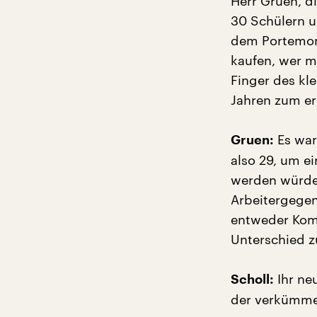
Herr Gruen, di
30 Schülern u
dem Portemonn
kaufen, wer me
Finger des kl
Jahren zum er
Es war 
Gruen:
also 29, um e
werden würden.
Arbeitergegen
entweder Komm
Unterschied z
Ihr ne
Scholl:
der verkümmer