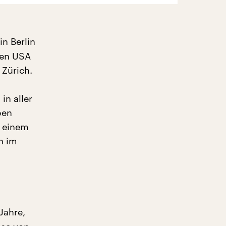
n Berlin
den USA
 Zürich.
in aller
ben
s einem
n im
Jahre,