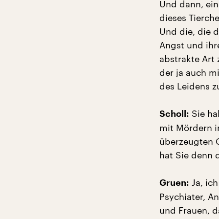
Und dann, ein
dieses Tierch
Und die, die 
Angst und ih
abstrakte Art
der ja auch m
des Leidens zu
Sie ha
Scholl:
mit Mördern in
überzeugten G
hat Sie denn 
Ja, ic
Gruen:
Psychiater, An
und Frauen, d