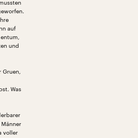
 mussten
geworfen.
ahre
nn auf
dentum,
zen und
r Gruen,
bst. Was
derbarer
e Männer
 voller