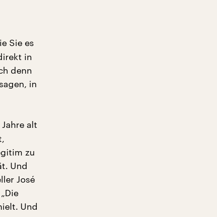
e Sie es
irekt in
ich denn
sagen, in
 Jahre alt
t,
gitim zu
t. Und
ller José
 „Die
hielt. Und