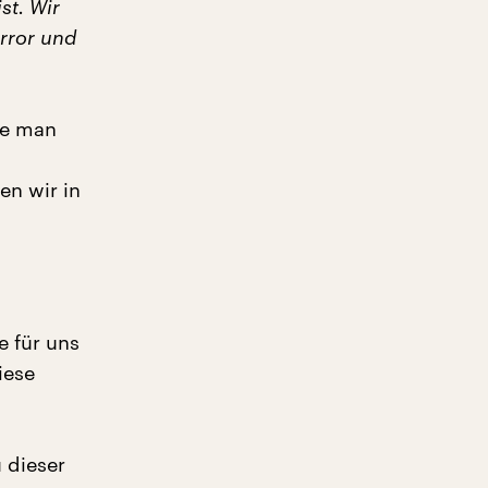
st. Wir
rror und
te man
n wir in
e für uns
iese
 dieser