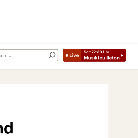
Seit
22:30
Uhr
Live
Musikfeuilleton
nd