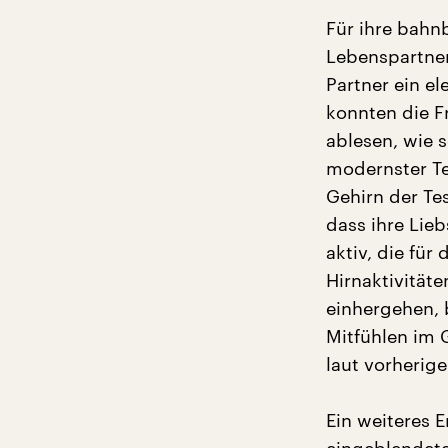
Für ihre bahn
Lebenspartner
Partner ein e
konnten die F
ablesen, wie 
modernster Te
Gehirn der Te
dass ihre Lie
aktiv, die fü
Hirnaktivität
einhergehen, 
Mitfühlen im G
laut vorherig
Ein weiteres 