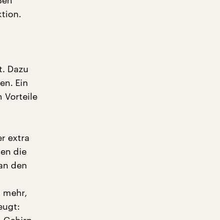
ßen
tion.
t. Dazu
en. Ein
 Vorteile
r extra
ten die
 an den
 mehr,
eugt: