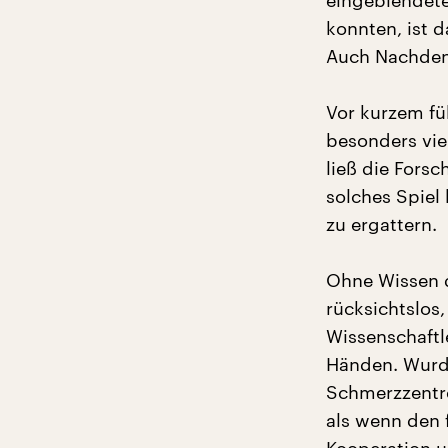
eingeblendete
konnten, ist d
Auch Nachden
Vor kurzem fü
besonders vie
ließ die Forsc
solches Spiel
zu ergattern.
Ohne Wissen d
rücksichtslos
Wissenschaftl
Händen. Wurde 
Schmerzzentr
als wenn den f