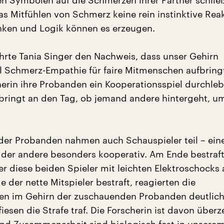
n Symbolen auf die Schmerzen ihrer Partner schlie
as Mitfühlen von Schmerz keine rein instinktive Reak
ken und Logik können es erzeugen.
hrte Tania Singer den Nachweis, dass unser Gehirn
l Schmerz-Empathie für faire Mitmenschen aufbring
herin ihre Probanden ein Kooperationsspiel durchleb
 bringt an den Tag, ob jemand andere hintergeht, um
er Probanden nahmen auch Schauspieler teil – eine
, der andere besonders kooperativ. Am Ende bestraf
er diese beiden Spieler mit leichten Elektroschocks
der nette Mitspieler bestraft, reagierten die
en im Gehirn der zuschauenden Probanden deutlich
iesen die Strafe traf. Die Forscherin ist davon überz