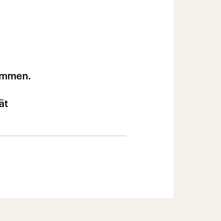
sammen.
ät