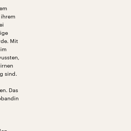
rem
 ihrem
ei
eige
de. Mit
 im
wussten,
hirnen
g sind.
en. Das
robandin