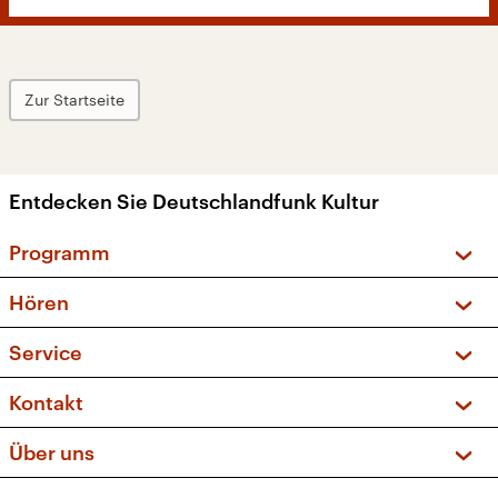
Zur Startseite
Entdecken Sie Deutschlandfunk Kultur
Programm
Vorschau und Rückschau
Hören
Sendungen und Podcasts
Livestream
Service
Musikliste
Frequenzen (UKW + DAB+)
FAQ
Kontakt
Kakadu – Das Kinderprogramm
Apps
Archiv
Hörerservice
Über uns
Newsletter
Social Media
Deutschlandradio