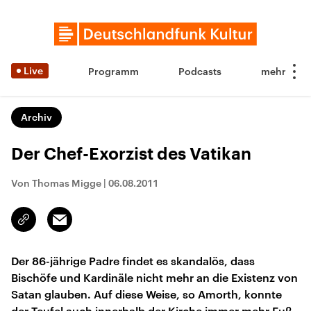
Live
Programm
Podcasts
Archiv
Der Chef-Exorzist des Vatikan
Von Thomas Migge
|
06.08.2011
Email
Link
kopieren/teilen
Der 86-jährige Padre findet es skandalös, dass
Bischöfe und Kardinäle nicht mehr an die Existenz von
Satan glauben. Auf diese Weise, so Amorth, konnte
der Teufel auch innerhalb der Kirche immer mehr Fuß