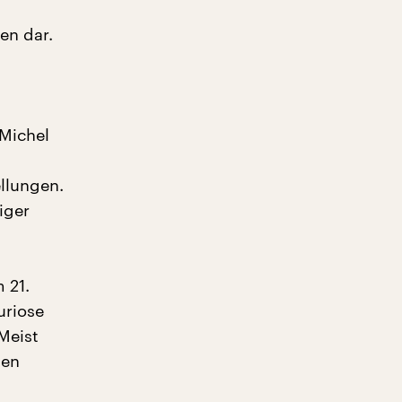
en dar.
 Michel
ellungen.
iger
 21.
uriose
Meist
ten