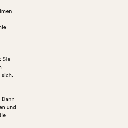
ilmen
nie
 Sie
n
sich.
. Dann
hen und
die