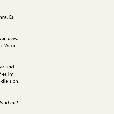
nnt. Es
iben etwa
, Vater
er und
f es im
die sich
land fast
s