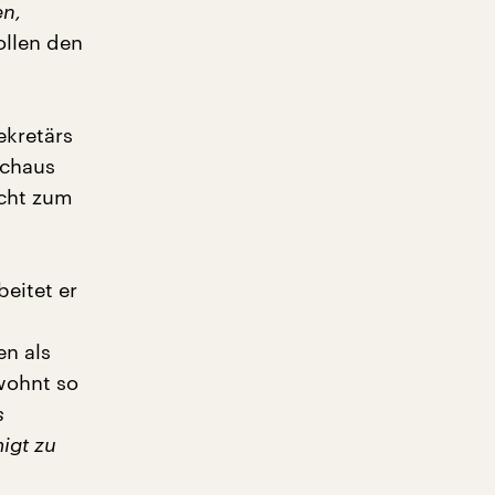
en,
ollen den
ekretärs
rchaus
icht zum
eitet er
en als
wohnt so
s
igt zu