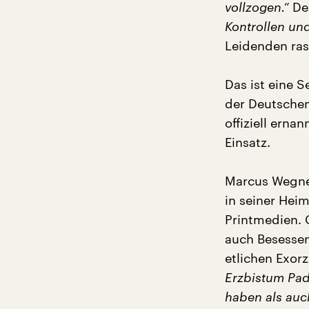
vollzogen.“
Den
Kontrollen un
Leidenden ras
Das ist eine 
der Deutschen
offiziell ern
Einsatz.
Marcus Wegner
in seiner Heim
Printmedien. 
auch Besessen
etlichen Exor
Erzbistum Pad
haben als auc