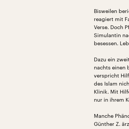
Bisweilen ber
reagiert mit F
Verse. Doch P
Simulantin na
besessen. Lebe
Dazu ein zweit
nachts einen 
verspricht Hil
des Islam nich
Klinik. Mit H
nur in ihrem K
Manche Phänom
Günther Z. är