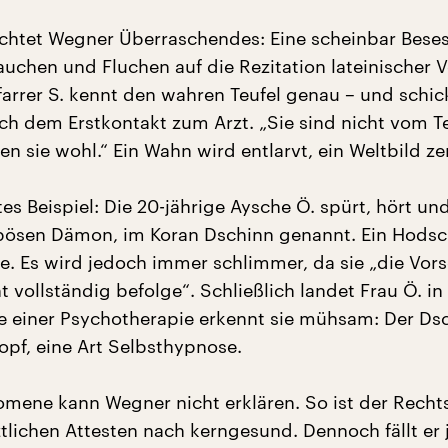
ichtet Wegner Überraschendes: Eine scheinbar Bese
auchen und Fluchen auf die Rezitation lateinischer V
farrer S. kennt den wahren Teufel genau – und schic
ch dem Erstkontakt zum Arzt. „Sie sind nicht vom T
n sie wohl.“ Ein Wahn wird entlarvt, ein Weltbild zer
es Beispiel: Die 20-jährige Aysche Ö. spürt, hört und
bösen Dämon, im Koran Dschinn genannt. Ein Hods
fe. Es wird jedoch immer schlimmer, da sie „die Vors
t vollständig befolge“. Schließlich landet Frau Ö. in
ilfe einer Psychotherapie erkennt sie mühsam: Der Ds
opf, eine Art Selbsthypnose.
ene kann Wegner nicht erklären. So ist der Recht
ztlichen Attesten nach kerngesund. Dennoch fällt er