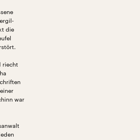
ssene
ergil-
kt die
eufel
stört.
 riecht
cha
chriften
 einer
chinn war
sanwalt
 jeden