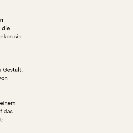
en
 die
enken sie
i Gestalt.
von
seinem
f das
t: