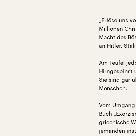
„Erlöse uns vo
Millionen Chr
Macht des Bös
an Hitler, Sta
Am Teufel jedo
Hirngespinst un
Sie sind gar 
Menschen.
Vom Umgang m
Buch „Exorzis
griechische W
jemanden inst