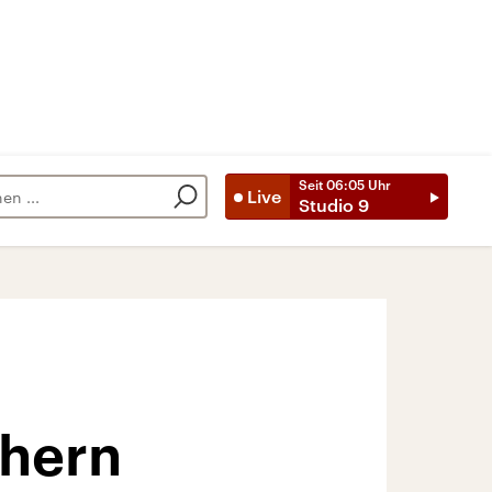
Seit
06:05
Uhr
Live
Studio 9
hern