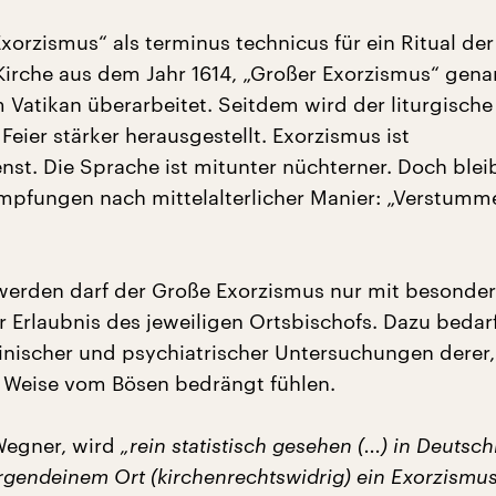
xorzismus“ als terminus technicus für ein Ritual der
Kirche aus dem Jahr 1614, „Großer Exorzismus“ gena
 Vatikan überarbeitet. Seitdem wird der liturgische
Feier stärker herausgestellt. Exorzismus ist
nst. Die Sprache ist mitunter nüchterner. Doch ble
mpfungen nach mittelalterlicher Manier: „Verstumme
erden darf der Große Exorzismus nur mit besonder
r Erlaubnis des jeweiligen Ortsbischofs. Dazu bedar
inischer und psychiatrischer Untersuchungen derer, 
 Weise vom Bösen bedrängt fühlen.
Wegner, wird
„rein statistisch gesehen (...) in Deutsch
irgendeinem Ort (kirchenrechtswidrig) ein Exorzismu