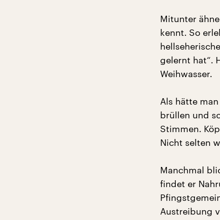
Mitunter ähn
kennt. So erle
hellseherisch
gelernt hat“.
Weihwasser.
Als hätte man
brüllen und s
Stimmen. Köpf
Nicht selten w
Manchmal blic
findet er Nah
Pfingstgemein
Austreibung v