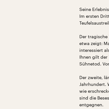
Seine Erlebni
Im ersten Drit
Teufelsaustre
Der tragische
etwa zeigt: M
interessiert 
Ihnen gilt de
Sühnetod. Von
Der zweite, lä
Jahrhundert. 
wie erschreck
sind die Bese
entgegnen.