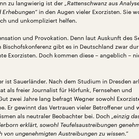
n zu langwierig ist der
„Rattenschwanz aus Analys
d Erhebungen“
in den Augen vieler Exorzisten. Sie w
ch und unkompliziert helfen.
Sensation und Provokation. Denn laut Auskunft des S
 Bischofskonferenz gibt es in Deutschland zwar du
annte Exorzisten. Doch kommen diese – angeblich – n
 ist Sauerländer. Nach dem Studium in Dresden arb
at als freier Journalist für Hörfunk, Fernsehen und
Gut zwei Jahre lang befragt Wegner sowohl Exorzist
e. Er gewinnt das Vertrauen vieler Betroffener und 
zismen als neutraler Beobachter bei. Doch
„einzig da
erborn erklärt, sowohl Teufelsaustreibungen genehm
h von ungenehmigten Austreibungen zu wissen.“