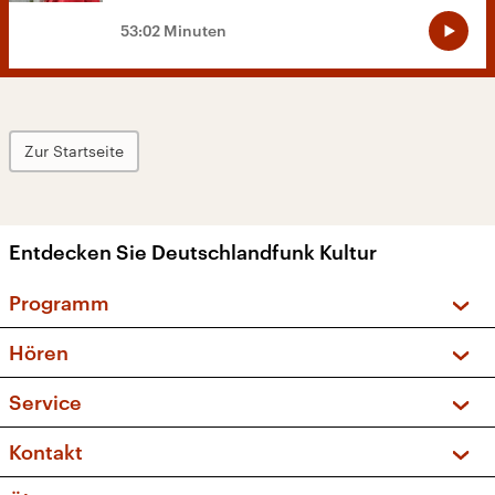
53:02 Minuten
Zur Startseite
Entdecken Sie Deutschlandfunk Kultur
Programm
Vorschau und Rückschau
Hören
Sendungen und Podcasts
Livestream
Service
Musikliste
Frequenzen (UKW + DAB+)
FAQ
Kontakt
Kakadu – Das Kinderprogramm
Apps
Archiv
Hörerservice