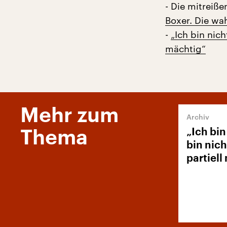
- Die mitreiß
Boxer. Die wa
-
„Ich bin nich
mächtig“
Mehr zum
„Ich bin
Thema
bin nic
partiell