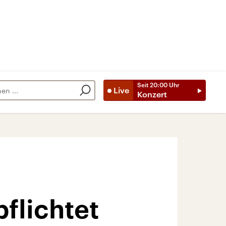
Seit
20:00
Uhr
Live
Konzert
flichtet