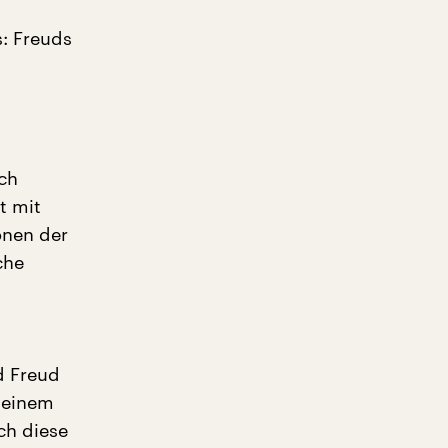
s: Freuds
ich
t mit
onen der
che
d Freud
 einem
ch diese