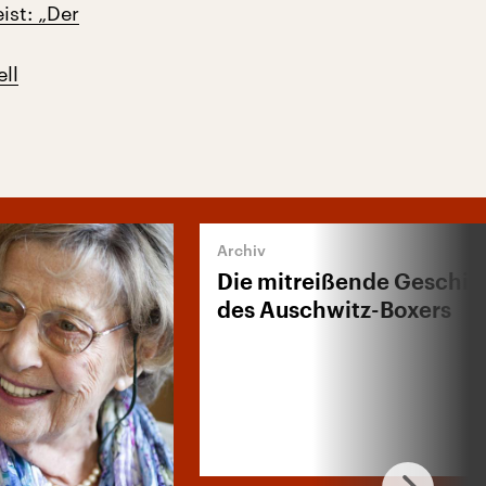
ist: „Der
ell
Die mitreißende Geschic
des Auschwitz-Boxers