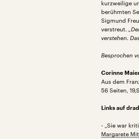
kurzweilige u
berühmten See
Sigmund Freud
verstreut.
„De
verstehen. Da
Besprochen vo
Corinne Maier
Aus dem Franz
56 Seiten, 19,
Links auf drad
- „Sie war kri
Margarete Mit