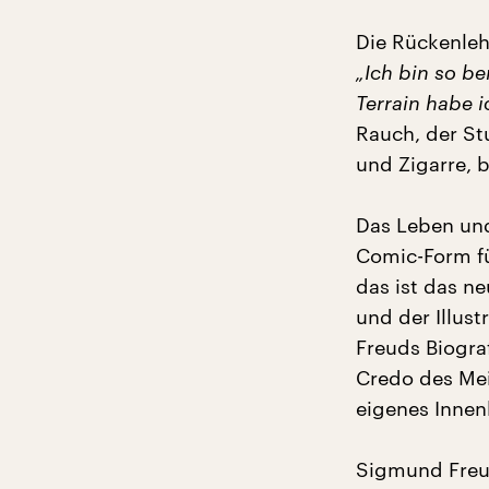
Die Rückenleh
„Ich bin so be
Terrain habe i
Rauch, der Stu
und Zigarre, 
Das Leben und
Comic-Form fü
das ist das n
und der Illus
Freuds Biogra
Credo des Meis
eigenes Innen
Sigmund Freud