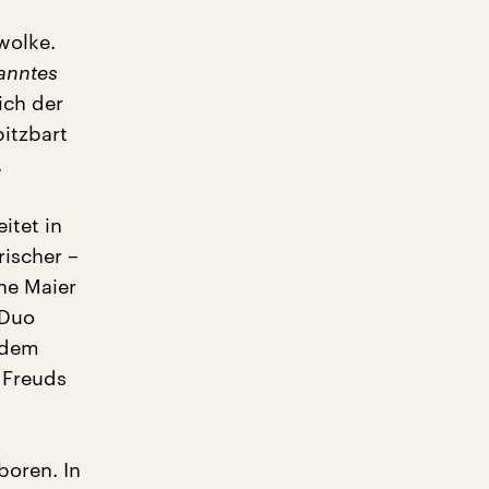
wolke.
anntes
sich der
pitzbart
.
itet in
ischer –
ne Maier
 Duo
 dem
n Freuds
oren. In