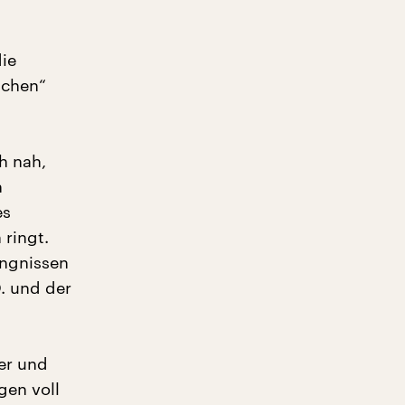
die
schen“
h nah,
h
es
ringt.
ängnissen
. und der
er und
gen voll