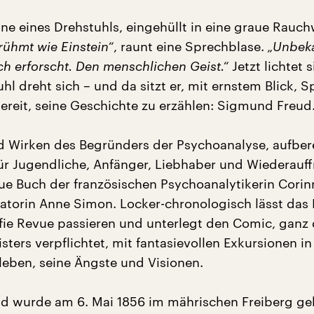
ne eines Drehstuhls, eingehüllt in eine graue Rauch
rühmt wie Einstein“
, raunt eine Sprechblase.
„Unbek
ch erforscht. Den menschlichen Geist.“
Jetzt lichtet 
hl dreht sich – und da sitzt er, mit ernstem Blick, S
bereit, seine Geschichte zu erzählen: Sigmund Freud
 Wirken des Begründers der Psychoanalyse, aufbere
r Jugendliche, Anfänger, Liebhaber und Wiederauffr
eue Buch der französischen Psychoanalytikerin Corin
tratorin Anne Simon. Locker-chronologisch lässt das
fie Revue passieren und unterlegt den Comic, ganz
ters verpflichtet, mit fantasievollen Exkursionen i
leben, seine Ängste und Visionen.
 wurde am 6. Mai 1856 im mährischen Freiberg geb