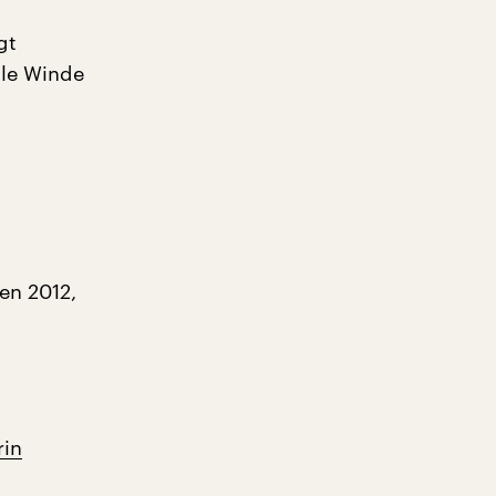
gt
lle Winde
en 2012,
rin