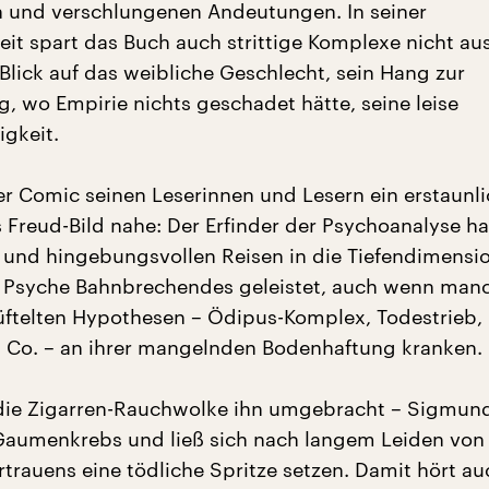
 und verschlungenen Andeutungen. In seiner
eit spart das Buch auch strittige Komplexe nicht au
Blick auf das weibliche Geschlecht, sein Hang zur
g, wo Empirie nichts geschadet hätte, seine leise
igkeit.
er Comic seinen Leserinnen und Lesern ein erstaunl
s Freud-Bild nahe: Der Erfinder der Psychoanalyse ha
 und hingebungsvollen Reisen in die Tiefendimensi
 Psyche Bahnbrechendes geleistet, auch wenn man
üftelten Hypothesen – Ödipus-Komplex, Todestrieb,
 Co. – an ihrer mangelnden Bodenhaftung kranken.
die Zigarren-Rauchwolke ihn umgebracht – Sigmun
Gaumenkrebs und ließ sich nach langem Leiden von
rtrauens eine tödliche Spritze setzen. Damit hört au