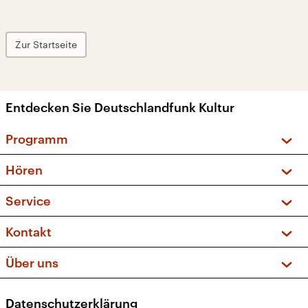
Zur Startseite
Entdecken Sie Deutschlandfunk Kultur
Programm
Vorschau und Rückschau
Hören
Sendungen und Podcasts
Livestream
Service
Musikliste
Frequenzen (UKW + DAB+)
FAQ
Kontakt
Kakadu – Das Kinderprogramm
Apps
Archiv
Hörerservice
Über uns
Newsletter
Social Media
Deutschlandradio
RSS
Datenschutzerklärung