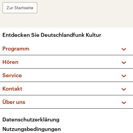
Zur Startseite
Entdecken Sie Deutschlandfunk Kultur
Programm
Vorschau und Rückschau
Hören
Sendungen und Podcasts
Livestream
Service
Musikliste
Frequenzen (UKW + DAB+)
FAQ
Kontakt
Kakadu – Das Kinderprogramm
Apps
Archiv
Hörerservice
Über uns
Newsletter
Social Media
Deutschlandradio
RSS
Datenschutzerklärung
Presse
Veranstaltungen
Nutzungsbedingungen
Karriere