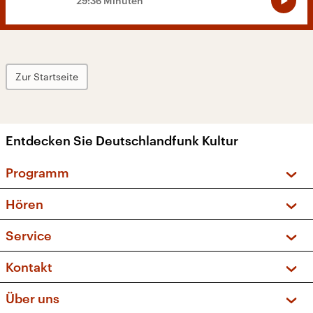
29:36 Minuten
Zur Startseite
Entdecken Sie Deutschlandfunk Kultur
Programm
Vorschau und Rückschau
Hören
Sendungen und Podcasts
Livestream
Service
Musikliste
Frequenzen (UKW + DAB+)
FAQ
Kontakt
Kakadu – Das Kinderprogramm
Apps
Archiv
Hörerservice
Über uns
Newsletter