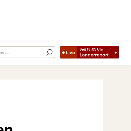
Seit
13:05
Uhr
Live
Länderreport
en