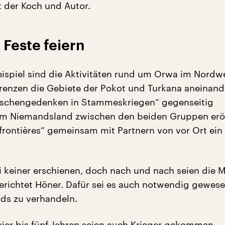
 der Koch und Autor.
 Feste feiern
eispiel sind die Aktivitäten rund um Orwa im Nordw
grenzen die Gebiete der Pokot und Turkana aneinande
enschengedenken in Stammeskriegen“ gegenseitig
Im Niemandsland zwischen den beiden Gruppen erö
 frontières“ gemeinsam mit Partnern von vor Ort ein
 keiner erschienen, doch nach und nach seien die
ichtet Höner. Dafür sei es auch notwendig gewese
rds zu verhandeln.
vier bis fünf Jahren seien auch Krieger gekommen.