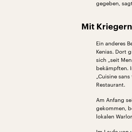
gegeben, sagt
Mit Kriegern
Ein anderes B
Kenias. Dort 
sich „seit M
bekämpften. 
„Cuisine sans
Restaurant.
Am Anfang sei
gekommen, ber
lokalen Warlo
Im Laufe von 