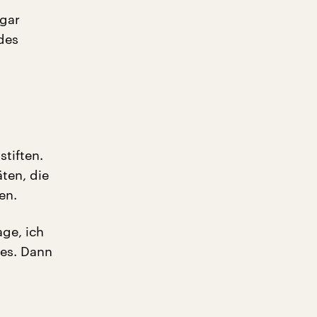
ogar
des
stiften.
ten, die
en.
age, ich
hes. Dann