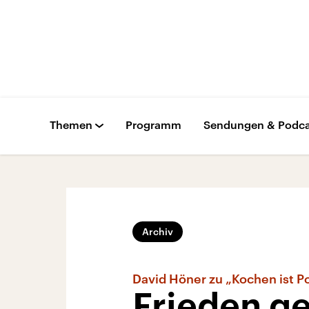
Themen
Programm
Sendungen & Podca
Archiv
David Höner zu „Kochen ist Po
Frieden g