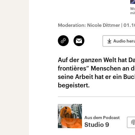
Wo
mi
Moderation: Nicole Dittmer
|
01.1
Link
Email
Audio her
kopieren/teilen
Auf der ganzen Welt hat Da
frontières“ Menschen an d
seine Arbeit hat er ein Bu
begeistert.
Aus dem Podcast
Studio 9