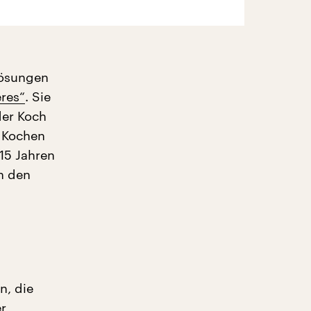
Lösungen
ères“
. Sie
der Koch
 Kochen
15 Jahren
in den
n, die
r