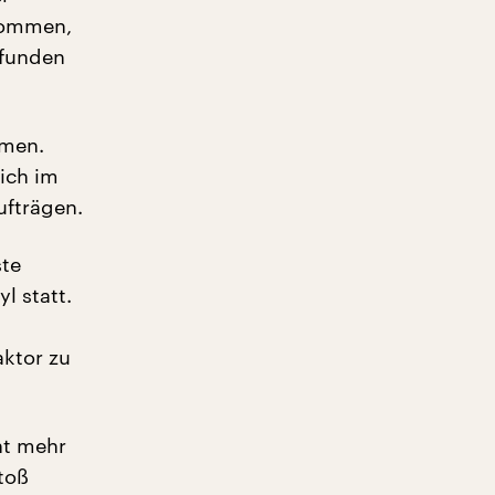
kommen,
efunden
mmen.
lich im
ufträgen.
ste
l statt.
ktor zu
ht mehr
toß