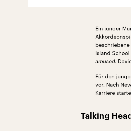
Ein junger Ma
Akkordeonspie
beschriebene 
Island School
amused.
David
Für den junge
vor. Nach New 
Karriere starte
Talking Hea