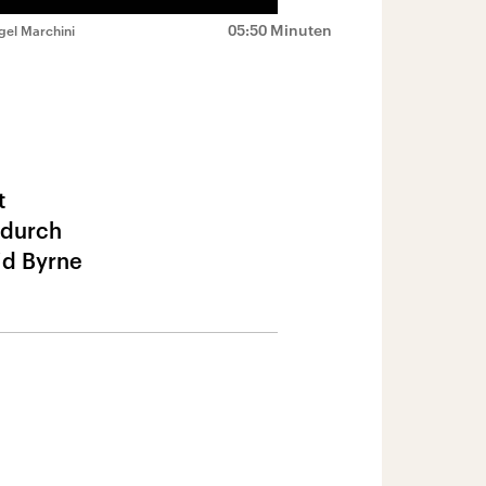
05:50 Minuten
gel Marchini
t
 durch
id Byrne