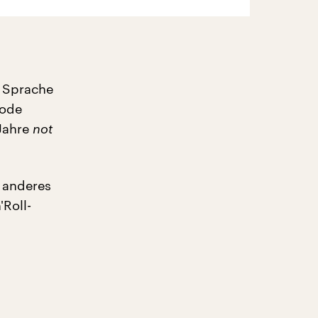
r Sprache
hode
-Jahre
not
 anderes
'Roll-