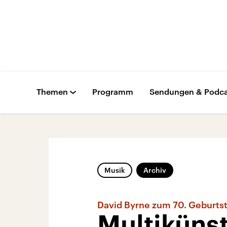
Themen
Programm
Sendungen & Podca
Musik
Archiv
David Byrne zum 70. Geburts
Multikünst