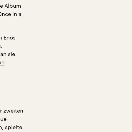
le Album
Once in a
n Enos
,
an sie
me
er zweiten
rue
, spielte