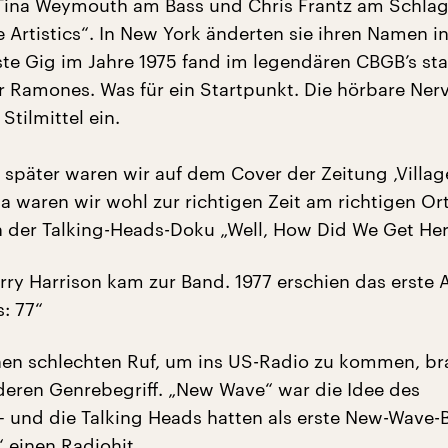
 Tina Weymouth am Bass und Chris Frantz am Schla
 Artistics“. In New York änderten sie ihren Namen in
ste Gig im Jahre 1975 fand im legendären CBGB’s stat
 Ramones. Was für ein Startpunkt. Die hörbare Nerv
 Stilmittel ein.
später waren wir auf dem Cover der Zeitung ‚Village
 waren wir wohl zur richtigen Zeit am richtigen Ort
n der Talking-Heads-Doku „Well, How Did We Get Her
rry Harrison kam zur Band. 1977 erschien das erste 
: 77“
nen schlechten Ruf, um ins US-Radio zu kommen, br
eren Genrebegriff. „New Wave“ war die Idee des
 – und die Talking Heads hatten als erste New-Wave-
“
einen Radiohit.