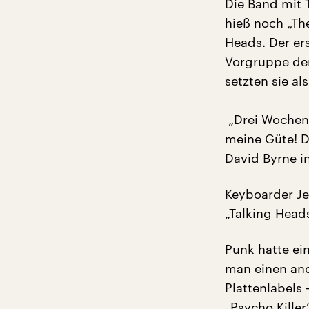
Die Band mit
hieß noch „The
Heads. Der er
Vorgruppe der
setzten sie als
„Drei Wochen 
meine Güte! Da
David Byrne i
Keyboarder Je
„Talking Heads
Punk hatte ei
man einen and
Plattenlabels
„Psycho Killer