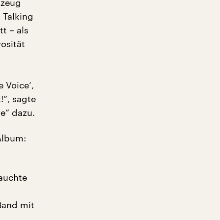
gzeug
 Talking
t – als
osität
 Voice‘,
!“, sagte
e“ dazu.
Album:
auchte
Band mit