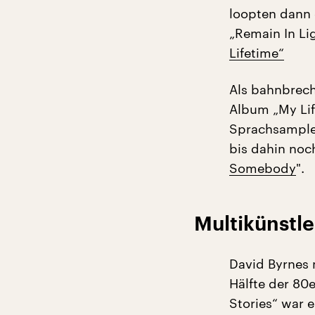
loopten dann 
„Remain In Li
Lifetime“
Als bahnbrech
Album „My Lif
Sprachsample
bis dahin noch
Somebody
".
Multikünstl
David Byrnes 
Hälfte der 80
Stories“ war 