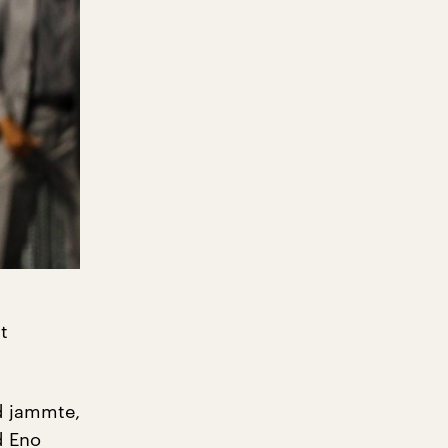
t
d jammte,
d Eno