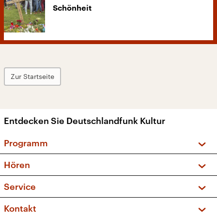
Schönheit
Zur Startseite
Entdecken Sie Deutschlandfunk Kultur
Programm
Vorschau und Rückschau
Hören
Sendungen und Podcasts
Livestream
Service
Musikliste
Frequenzen (UKW + DAB+)
FAQ
Kontakt
Kakadu – Das Kinderprogramm