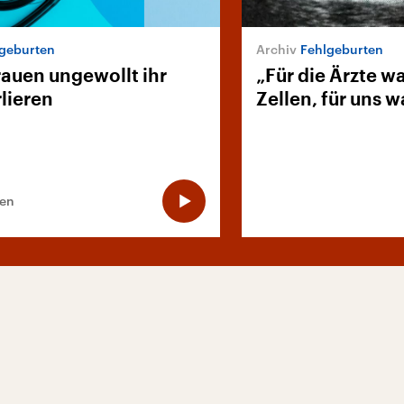
geburten
Fehlgeburten
auen ungewollt ihr
„Für die Ärzte w
lieren
Zellen, für uns w
ten