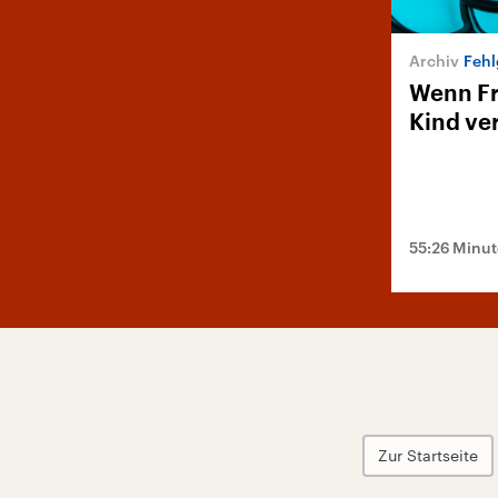
Fehl
Wenn Fr
Kind ver
55:26 Minu
Zur Startseite