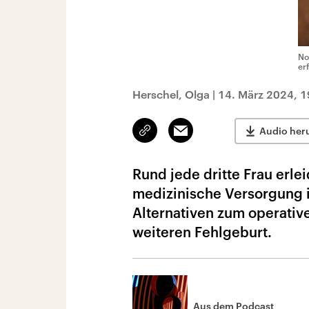
No
er
Herschel, Olga
|
14. März 2024, 1
Link
Email
Audio her
kopieren/teilen
Rund jede dritte Frau erle
medizinische Versorgung i
Alternativen zum operative
weiteren Fehlgeburt.
Aus dem Podcast