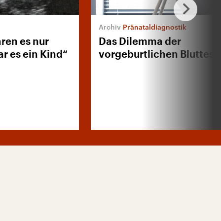
Pränataldiagnostik
aren es nur
Das Dilemma der
ar es ein Kind“
vorgeburtlichen Bluttest