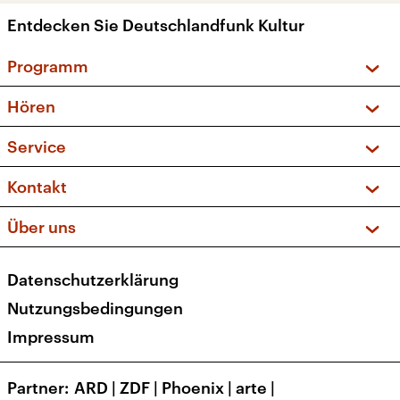
Entdecken Sie Deutschlandfunk Kultur
Programm
Vorschau und Rückschau
Hören
Sendungen und Podcasts
Livestream
Service
Musikliste
Frequenzen (UKW + DAB+)
FAQ
Kontakt
Kakadu – Das Kinderprogramm
Apps
Archiv
Hörerservice
Über uns
Newsletter
Social Media
Deutschlandradio
RSS
Datenschutzerklärung
Presse
Veranstaltungen
Nutzungsbedingungen
Karriere
Impressum
Transparenz
Korrekturen und Richtigstellungen
Partner
ARD
|
ZDF
|
Phoenix
|
arte
|