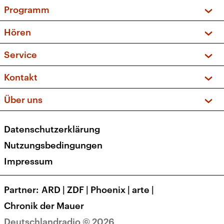
Programm
Vorschau und Rückschau
Hören
Sendungen und Podcasts
Livestream
Service
Musikliste
Frequenzen (UKW + DAB+)
FAQ
Kontakt
Kakadu – Das Kinderprogramm
Apps
Archiv
Hörerservice
Über uns
Newsletter
Social Media
Deutschlandradio
RSS
Datenschutzerklärung
Presse
Veranstaltungen
Nutzungsbedingungen
Karriere
Impressum
Transparenz
Korrekturen und Richtigstellungen
Partner
ARD
|
ZDF
|
Phoenix
|
arte
|
Barrierefreiheit
Chronik der Mauer
Deutschlandradio © 2026