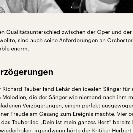
en Qualitätsunterschied zwischen der Oper und der
 wollte, sind auch seine Anforderungen an Orcheste
mble enorm.
erzögerungen
 Richard Tauber fand Lehár den idealen Sänger für 
 Melodien, die der Sänger wie niemand nach ihm m
geladenen Verzögerungen, einem perfekt ausgewoge
einer Freude am Gesang zum Ereignis machte. Vier o
 das Tauberlied „Dein ist mein ganzes Herz“ bereits 
wiederholen, irgendwann hörte der Kritiker Herbert