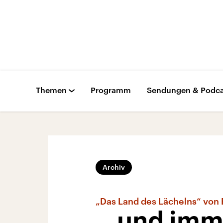
Themen
Programm
Sendungen & Podca
Archiv
„Das Land des Lächelns“ von 
…und imm