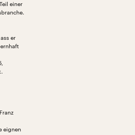
eil einer
sbranche.
.
ass er
ernhaft
5,
.
 Franz
e eignen