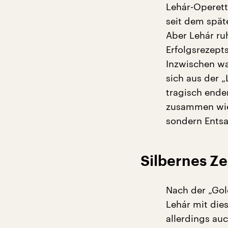
Lehár-Operette
seit dem spät
Aber Lehár ru
Erfolgsrezept
Inzwischen wa
sich aus der 
tragisch ende
zusammen wie 
sondern Entsa
Silbernes Ze
Nach der „Go
Lehár mit dies
allerdings au