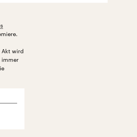
rs
emiere.
 Akt wird
t immer
ie