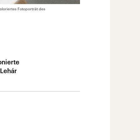
loriertes Fotoporträt des
onierte
 Lehár