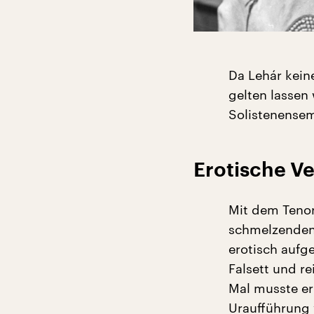
Da Lehár kein
gelten lassen
Solistenense
Erotische V
Mit dem Tenor
schmelzenden
erotisch auf
Falsett und r
Mal musste er
Uraufführung 