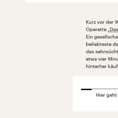
Kurz vor der 
Operette
„Das
Ein gesellscha
beliebteste d
das sehnsücht
etwa vier Minu
hinterher käu
Hier geht