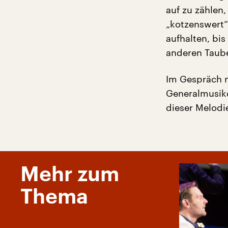
auf zu zählen
„kotzenswert“
aufhalten, bi
anderen Tauber
Im Gespräch m
Generalmusik
dieser Melodi
Mehr zum
Thema