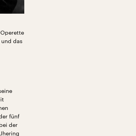
 Operette
r und das
seine
it
nen
der fünf
bei der
 Jhering