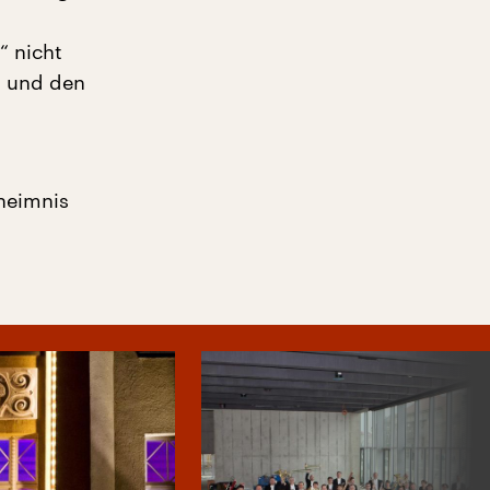
“ nicht
m und den
heimnis