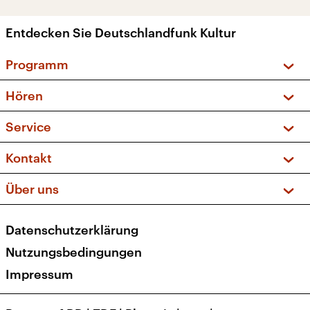
Entdecken Sie Deutschlandfunk Kultur
Programm
Vorschau und Rückschau
Hören
Sendungen und Podcasts
Livestream
Service
Musikliste
Frequenzen (UKW + DAB+)
FAQ
Kontakt
Kakadu – Das Kinderprogramm
Apps
Archiv
Hörerservice
Über uns
Newsletter
Social Media
Deutschlandradio
RSS
Datenschutzerklärung
Presse
Veranstaltungen
Nutzungsbedingungen
Karriere
Impressum
Transparenz
Korrekturen und Richtigstellungen