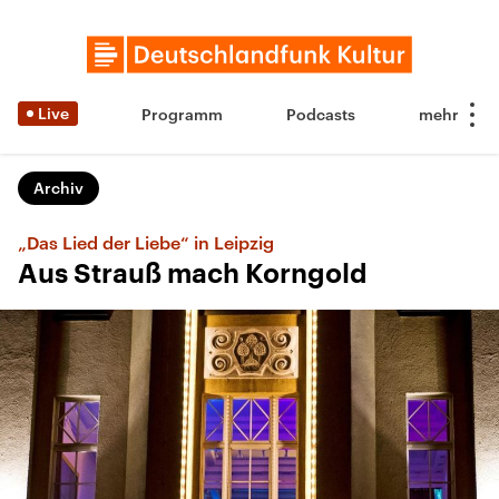
Live
Programm
Podcasts
Archiv
„Das Lied der Liebe“ in Leipzig
Aus Strauß mach Korngold