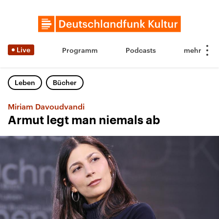
Live
Programm
Podcasts
Leben
Bücher
Miriam Davoudvandi
Armut legt man niemals ab