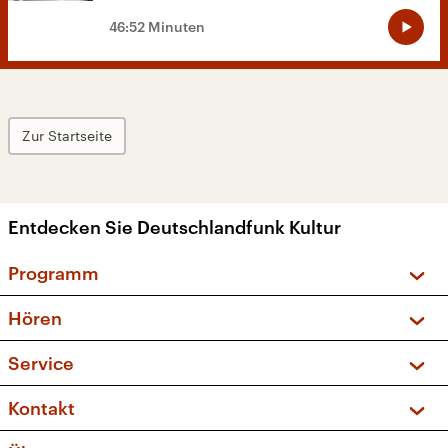
46:52 Minuten
Zur Startseite
Entdecken Sie Deutschlandfunk Kultur
Programm
Vorschau und Rückschau
Hören
Sendungen und Podcasts
Livestream
Service
Musikliste
Frequenzen (UKW + DAB+)
FAQ
Kontakt
Kakadu – Das Kinderprogramm
Apps
Archiv
Hörerservice