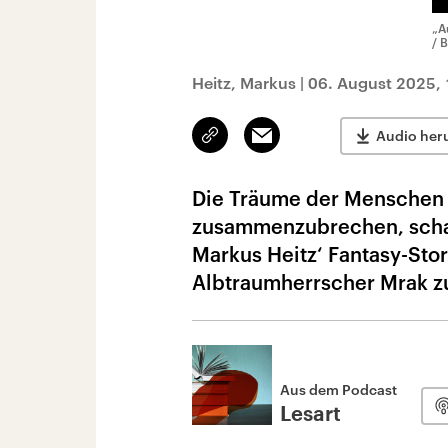
„A
/ B
Heitz, Markus
|
06. August 2025, 
Link
Email
Audio her
kopieren/teilen
Die Träume der Menschen 
zusammenzubrechen, schaur
Markus Heitz‘ Fantasy-Stor
Albtraumherrscher Mrak z
Aus dem Podcast
Lesart