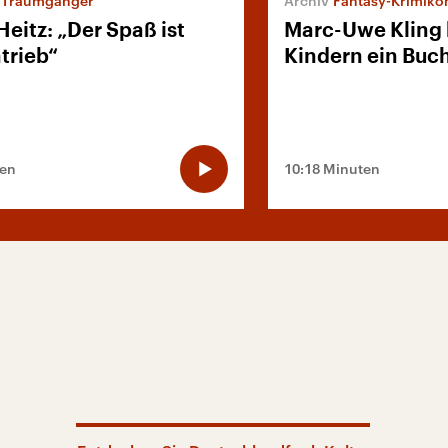
e Traumgänger“
Fantasy-Krimik
eitz: „Der Spaß ist
Marc-Uwe Kling 
trieb“
Kindern ein Buc
ten
10:18 Minuten