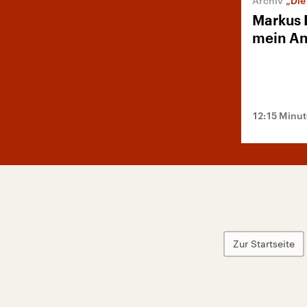
„Di
Markus H
mein An
12:15 Minu
Zur Startseite