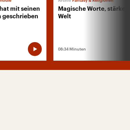
omödie
Fantasy & Religionen
hat mit seinen
Magische Worte, stärker a
h geschrieben
Welt
08:34 Minuten