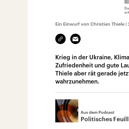
Da
er
Ein Einwurf von Christian Thiele
|
Link
Email
kopieren/teilen
Krieg in der Ukraine, Klim
Zufriedenheit und gute Lau
Thiele aber rät gerade jet
wahrzunehmen.
Aus dem Podcast
Politisches Feuil