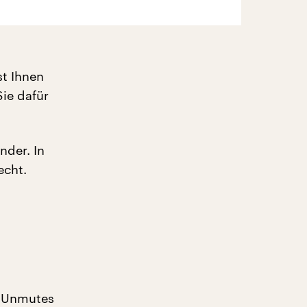
st Ihnen
ie dafür
nder. In
echt.
s Unmutes