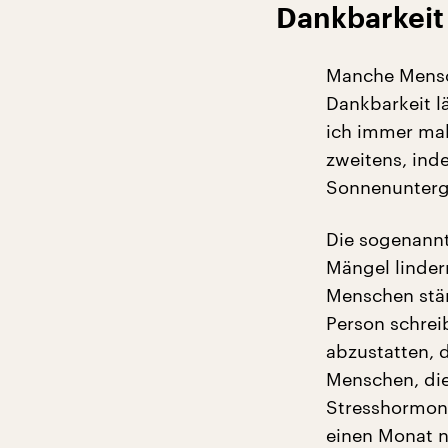
Dankbarkeit 
Manche Mensch
Dankbarkeit lä
ich immer mal
zweitens, ind
Sonnenunterga
Die sogenannt
Mängel linder
Menschen stär
Person schre
abzustatten, 
Menschen, die
Stresshormons
einen Monat 