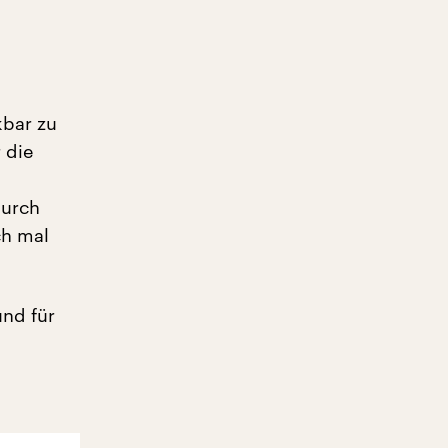
kbar zu
 die
durch
ch mal
und für