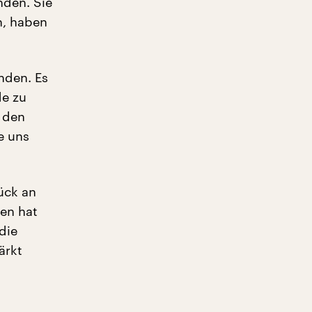
nden. Sie
n, haben
nden. Es
de zu
 den
e uns
ück an
fen hat
die
ärkt