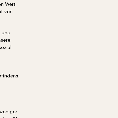
en Wert
ht von
 uns
nsere
sozial
pfindens.
 weniger