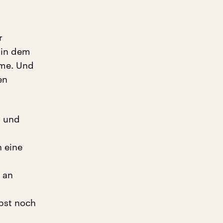
r
, in dem
hme. Und
en
n und
n eine
 an
bst noch