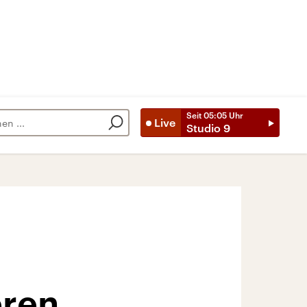
Seit
05:05
Uhr
Live
Studio 9
eren