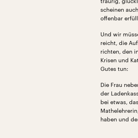
traurig, glüc
scheinen auch
offenbar erfül
Und wir müsse
reicht, die A
richten, den 
Krisen und Ka
Gutes tun:
Die Frau nebe
der Ladenkass
bei etwas, das
Mathelehrerin,
haben und den