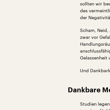
sollten wir b
des vermeintl
der Negativit
Scham, Neid,
zwar vor Gefa
Handlungsräum
anschlussfähi
Gelassenheit 
Und Dankbarke
Dankbare Me
Studien legen