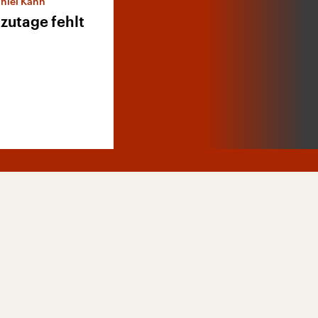
niel Kahn
tzutage fehlt