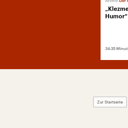
Der 
„Klezmer
Humor“
34:35 Minu
Zur Startseite