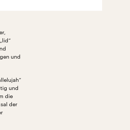
er,
„lid“
und
agen und
llelujah“
rtig und
m die
sal der
er