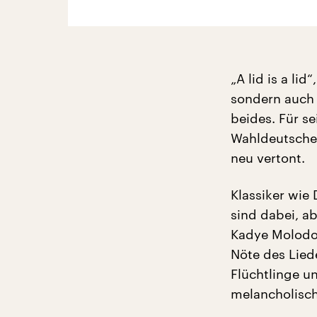
„A lid is a lid
sondern auch 
beides. Für s
Wahldeutscher
neu vertont.
Klassiker wie 
sind dabei, a
Kadye Molodov
Nöte des Lied
Flüchtlinge u
melancholisc