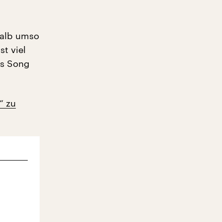
halb umso
st viel
ls Song
“ zu