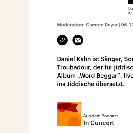
Da
ko
Moderation: Carsten Beyer
|
06.1
Link
Email
kopieren/teilen
Daniel Kahn ist Sänger, So
Troubadour, der für jiddis
Album „Word Beggar“, live
ins Jiddische übersetzt.
Aus dem Podcast
In Concert