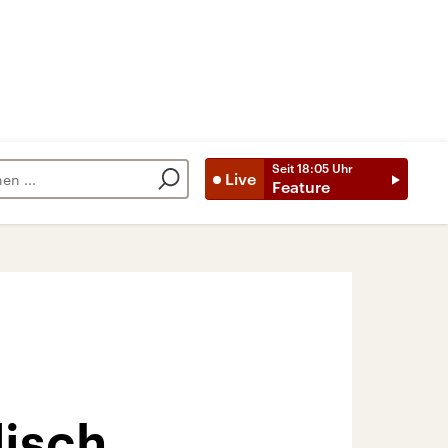
Seit
18:05
Uhr
Live
Feature
disch