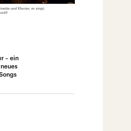
nette und Klavier, er singt,
wadil
r – ein
n neues
 Songs