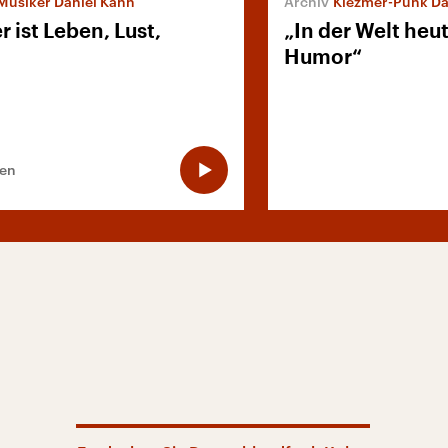
Musiker Daniel Kahn
Klezmer-Punk Da
 ist Leben, Lust,
„In der Welt heu
Humor“
ten