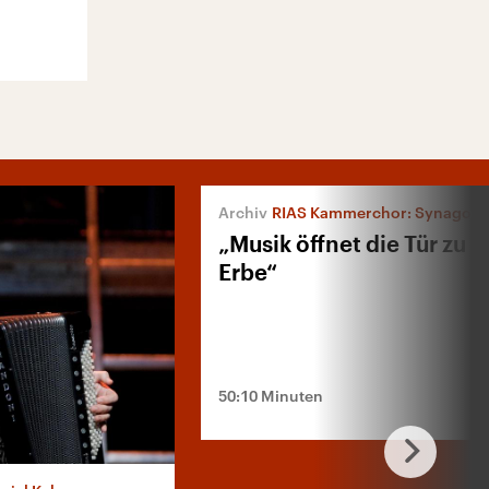
RIAS Kammerchor: Synagogale Musik des 20. und 21. 
„Musik öffnet die Tür zu 
Erbe“
50:10 Minuten