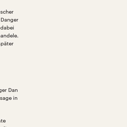
ischer
e Danger
 dabei
handele.
später
nger Dan
sage in
ste