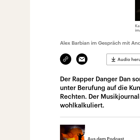
Ka
im
Alex Barbian im Gespräch mit And
Link
Email
Audio her
kopieren/teilen
Der Rapper Danger Dan sorg
unter Berufung auf die Kun
Rechten. Der Musikjournali
wohlkalkuliert.
Aus dem Podcast