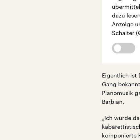
übermittel
dazu lesen
Anzeige u
Schalter (
Eigentlich is
Gang bekannt.
Pianomusik ga
Barbian.
„Ich würde das
kabarettistis
komponierte K