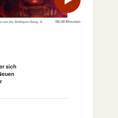
06:38 Minuten
n von der Antilopen Gang.
©
er sich
 Neuen
r