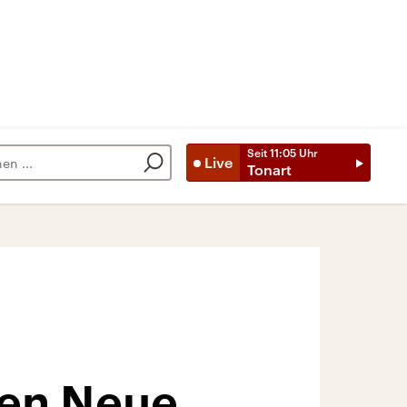
Seit
11:05
Uhr
Live
Tonart
gen Neue