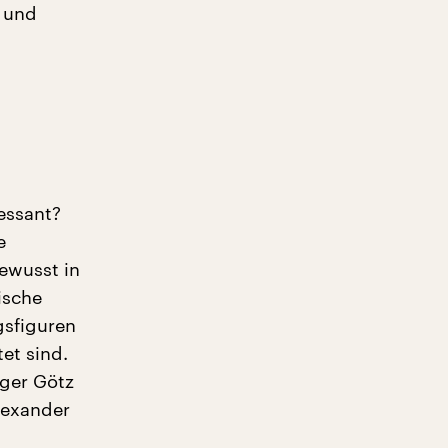
r und
essant?
e
ewusst in
ische
gsfiguren
et sind.
eger Götz
lexander