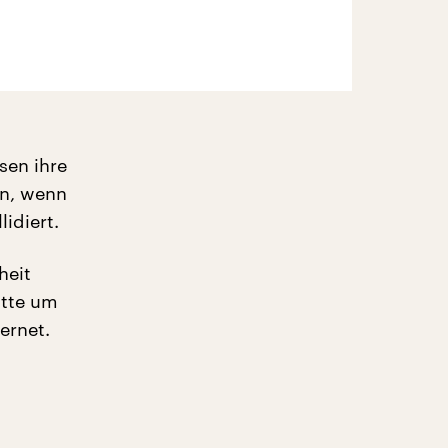
sen ihre
nn, wenn
idiert.
heit
atte um
ernet.