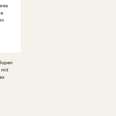
eres
ie
em
ilopen
 mit
ex