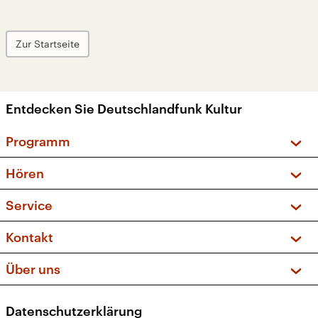
Zur Startseite
Entdecken Sie Deutschlandfunk Kultur
Programm
Vorschau und Rückschau
Hören
Sendungen und Podcasts
Livestream
Service
Musikliste
Frequenzen (UKW + DAB+)
FAQ
Kontakt
Kakadu – Das Kinderprogramm
Apps
Archiv
Hörerservice
Über uns
Newsletter
Social Media
Deutschlandradio
RSS
Datenschutzerklärung