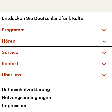
Entdecken Sie Deutschlandfunk Kultur
Programm
Vorschau und Rückschau
Hören
Sendungen und Podcasts
Livestream
Service
Musikliste
Frequenzen (UKW + DAB+)
FAQ
Kontakt
Kakadu – Das Kinderprogramm
Apps
Archiv
Hörerservice
Über uns
Newsletter
Social Media
Deutschlandradio
RSS
Datenschutzerklärung
Presse
Veranstaltungen
Nutzungsbedingungen
Karriere
Impressum
Transparenz