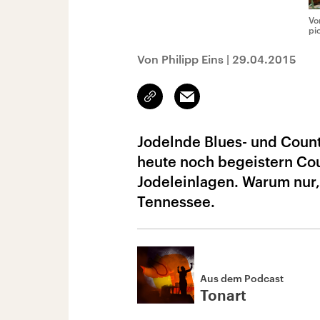
Vo
pi
Von Philipp Eins
|
29.04.2015
Link
Email
kopieren/teilen
Jodelnde Blues- und Count
heute noch begeistern Cou
Jodeleinlagen. Warum nur,
Tennessee.
Aus dem Podcast
Tonart