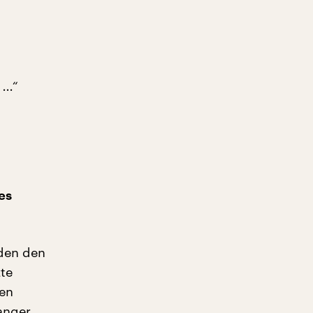
...“
es
nden den
zte
gen
Ranger