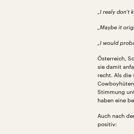
„I realy don't
„Maybe it origi
„I would proba
Österreich, S
sie damit anf
recht. Als die
Cowboyhüten d
Stimmung unte
haben eine be
Auch nach de
positiv: