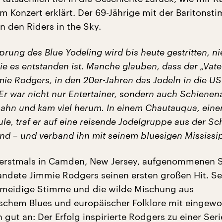
 Konzert erklärt. Der 69-Jährige mit der Baritonsti
n den Riders in the Sky.
prung des Blue Yodeling wird bis heute gestritten, 
ie es entstanden ist. Manche glauben, dass der „Vate
mie Rodgers, in den 20er-Jahren das Jodeln in die U
Er war nicht nur Entertainer, sondern auch Schienen
bahn und kam viel herum. In einem Chautauqua, einer
e, traf er auf eine reisende Jodelgruppe aus der Sc
d – und verband ihn mit seinem bluesigen Mississipp
 erstmals in Camden, New Jersey, aufgenommenen 
landete Jimmie Rodgers seinen ersten großen Hit. Se
meidige Stimme und die wilde Mischung aus
schem Blues und europäischer Folklore mit eingewo
gut an: Der Erfolg inspirierte Rodgers zu einer Seri