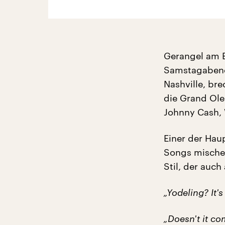
Gerangel am 
Samstagabend 
Nashville, bre
die Grand Ole
Johnny Cash, W
Einer der Haup
Songs mischen
Stil, der auc
„Yodeling? It's
„Doesn't it co