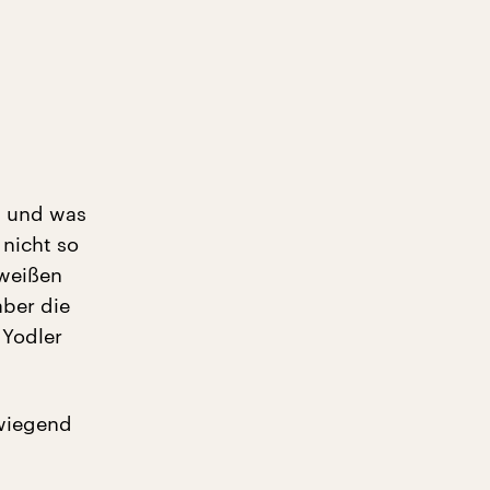
t und was
 nicht so
 weißen
aber die
 Yodler
wiegend