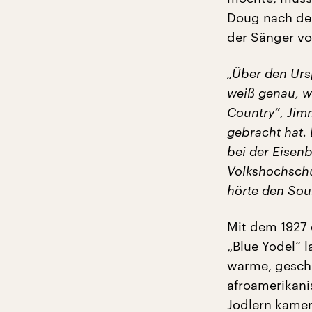
Doug nach dem
der Sänger vo
„Über den Urs
weiß genau, w
Country“, Jim
gebracht hat. 
bei der Eisen
Volkshochschul
hörte den Soun
Mit dem 1927
„Blue Yodel“ 
warme, gesch
afroamerikani
Jodlern kamen 