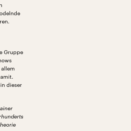
n
jodelnde
ren.
ie Gruppe
Shows
 allem
amit.
in dieser
ainer
hrhunderts
Theorie