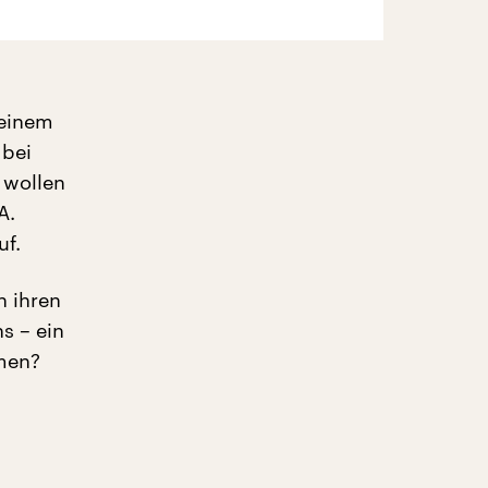
 einem
 bei
e wollen
A.
uf.
n ihren
s – ein
mmen?