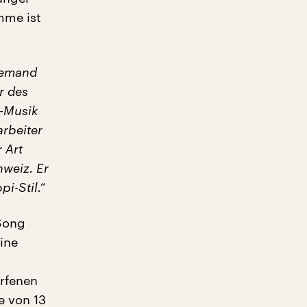
mme ist
niemand
r des
S-Musik
arbeiter
 Art
hweiz. Er
i-Stil.“
Song
ine
rfenen
e von 13