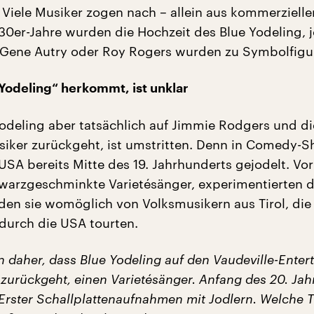
. Viele Musiker zogen nach – allein aus kommerzielle
30er-Jahre wurden die Hochzeit des Blue Yodeling, 
Gene Autry oder Roy Rogers wurden zu Symbolfigu
Yodeling“ herkommt, ist unklar
odeling aber tatsächlich auf Jimmie Rodgers und d
iker zurückgeht, ist umstritten. Denn in Comedy-
USA bereits Mitte des 19. Jahrhunderts gejodelt. Vor
hwarzgeschminkte Varietésänger, experimentierten d
en sie womöglich von Volksmusikern aus Tirol, die 
 durch die USA tourten.
 daher, dass Blue Yodeling auf den Vaudeville-Entert
 zurückgeht, einen Varietésänger. Anfang des 20. Ja
 Erster Schallplattenaufnahmen mit Jodlern. Welche 