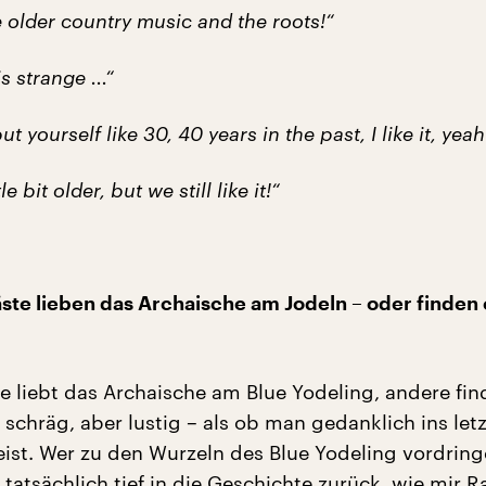
ove older country music and the roots!“
 is strange ...“
ut yourself like 30, 40 years in the past, I like it, yeah 
tle bit older, but we still like it!“
ste lieben das Archaische am Jodeln – oder finden 
te liebt das Archaische am Blue Yodeling, andere fi
schräg, aber lustig – als ob man gedanklich ins let
eist. Wer zu den Wurzeln des Blue Yodeling vordrin
tatsächlich tief in die Geschichte zurück, wie mir 