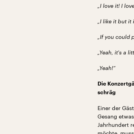
„I love it! I l
„I like it but it
„If you could p
„Yeah, it's a lit
„Yeah!“
Die Konzertgä
schräg
Einer der Gäs
Gesang etwas 
Jahrhundert r
möchte, muss 