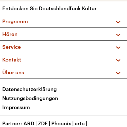
Entdecken Sie Deutschlandfunk Kultur
Programm
Vorschau und Rückschau
Hören
Sendungen und Podcasts
Livestream
Service
Musikliste
Frequenzen (UKW + DAB+)
FAQ
Kontakt
Kakadu – Das Kinderprogramm
Apps
Archiv
Hörerservice
Über uns
Newsletter
Social Media
Deutschlandradio
RSS
Datenschutzerklärung
Presse
Veranstaltungen
Nutzungsbedingungen
Karriere
Impressum
Transparenz
Korrekturen und Richtigstellungen
Partner
ARD
|
ZDF
|
Phoenix
|
arte
|