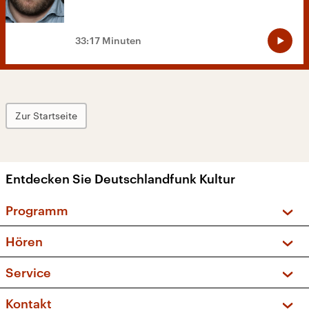
33:17 Minuten
Zur Startseite
Entdecken Sie Deutschlandfunk Kultur
Programm
Vorschau und Rückschau
Hören
Sendungen und Podcasts
Livestream
Service
Musikliste
Frequenzen (UKW + DAB+)
FAQ
Kontakt
Kakadu – Das Kinderprogramm