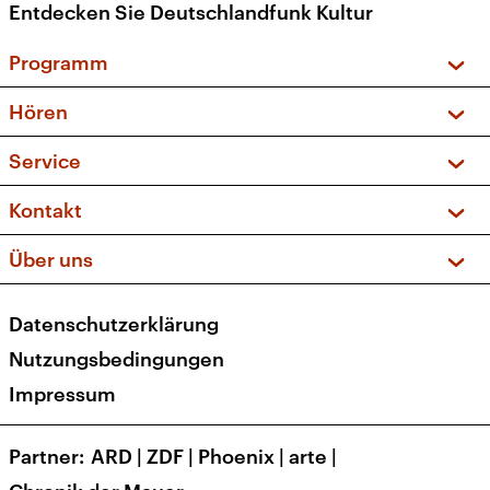
Entdecken Sie Deutschlandfunk Kultur
Programm
Vorschau und Rückschau
Hören
Sendungen und Podcasts
Livestream
Service
Musikliste
Frequenzen (UKW + DAB+)
FAQ
Kontakt
Kakadu – Das Kinderprogramm
Apps
Archiv
Hörerservice
Über uns
Newsletter
Social Media
Deutschlandradio
RSS
Datenschutzerklärung
Presse
Veranstaltungen
Nutzungsbedingungen
Karriere
Impressum
Transparenz
Korrekturen und Richtigstellungen
Partner
ARD
|
ZDF
|
Phoenix
|
arte
|
Barrierefreiheit