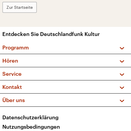
Zur Startseite
Entdecken Sie Deutschlandfunk Kultur
Programm
Vorschau und Rückschau
Hören
Sendungen und Podcasts
Livestream
Service
Musikliste
Frequenzen (UKW + DAB+)
FAQ
Kontakt
Kakadu – Das Kinderprogramm
Apps
Archiv
Hörerservice
Über uns
Newsletter
Social Media
Deutschlandradio
RSS
Datenschutzerklärung
Presse
Veranstaltungen
Nutzungsbedingungen
Karriere