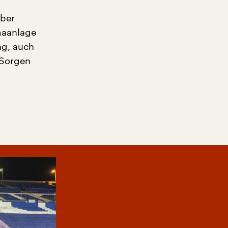
lber
maanlage
ng, auch
 Sorgen