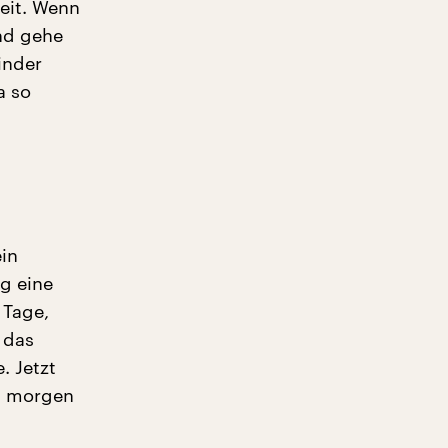
eit. Wenn
und gehe
inder
a so
ein
g eine
 Tage,
 das
. Jetzt
it morgen