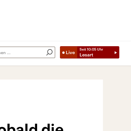
Seit
10:05
Uhr
Live
Lesart
obald die