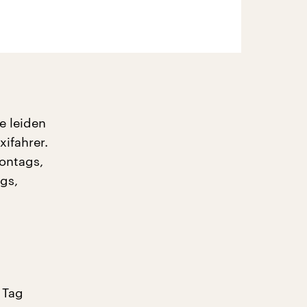
e leiden
xifahrer.
ontags,
gs,
 Tag