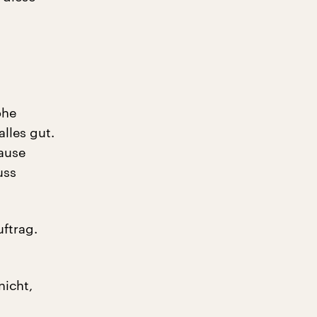
ohe
lles gut.
hause
uss
uftrag.
nicht,