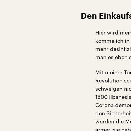
Den Einkauf
Hier wird mei
komme ich in 
mehr desinfiz
man es eben 
Mit meiner To
Revolution se
schweigen nich
1500 libanesis
Corona demons
den Sicherheit
werden die Me
ärmer, sie ha