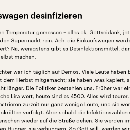
swagen desinfizieren
ne Temperatur gemessen – alles ok, Gottseidank, jet
den Supermarkt rein. Ach, die Einkaufswagen werd
iert? Na, wenigstens gibt es Desinfektionsmittel, d
selbst machen.
chter war ich täglich auf Demos. Viele Leute haben 
it dem Herbst mitgemacht; sie haben ‚was kapiert, s
t länger. Die Politiker bestehlen uns. Früher war ei
che Lira wert, heute sind es 4500. Alles wird teurer
trieren zurzeit nur ganz wenige Leute, und sie we
skräften verfolgt. Aber sobald die Infektionszahlen 
nschen wieder auf die Straße gehen. Sie werden i
ben Hunger, sie verhungern. So Gott will, werden wir