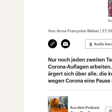
Ki
Von Anne Françoise Weber
|
27.0
Link
Email
Audio her
kopieren/teilen
Nur noch jeden zweiten Ta
Corona-Auflagen arbeiten. 
ärgert sich über alle, die 
wegen Corona eine Pause
Aus dem Podcast