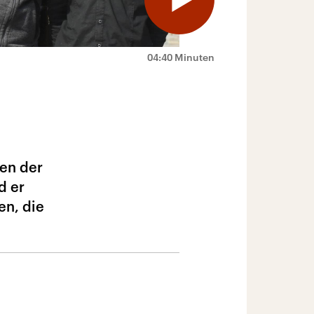
04:40 Minuten
gen der
d er
en, die