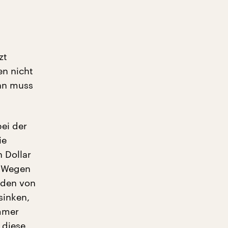
zt
en nicht
ann muss
bei der
ie
n Dollar
. Wegen
rden von
sinken,
mmer
 diese