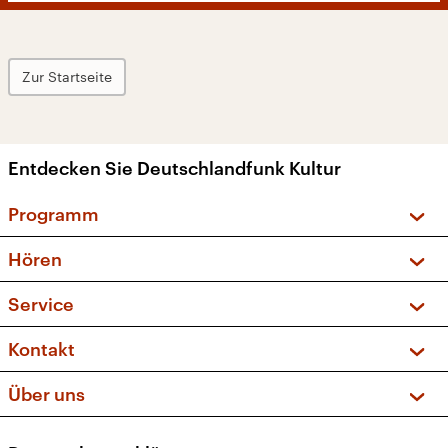
Zur Startseite
Entdecken Sie Deutschlandfunk Kultur
Programm
Vorschau und Rückschau
Hören
Sendungen und Podcasts
Livestream
Service
Musikliste
Frequenzen (UKW + DAB+)
FAQ
Kontakt
Kakadu – Das Kinderprogramm
Apps
Archiv
Hörerservice
Über uns
Newsletter
Social Media
Deutschlandradio
RSS