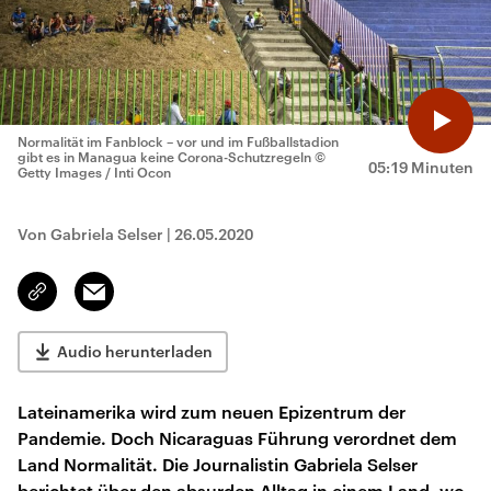
Normalität im Fanblock – vor und im Fußballstadion
gibt es in Managua keine Corona-Schutzregeln
©
05:19 Minuten
Getty Images / Inti Ocon
Von Gabriela Selser
|
26.05.2020
Email
Link
kopieren/teilen
Audio herunterladen
Lateinamerika wird zum neuen Epizentrum der
Pandemie. Doch Nicaraguas Führung verordnet dem
Land Normalität. Die Journalistin Gabriela Selser
berichtet über den absurden Alltag in einem Land, wo