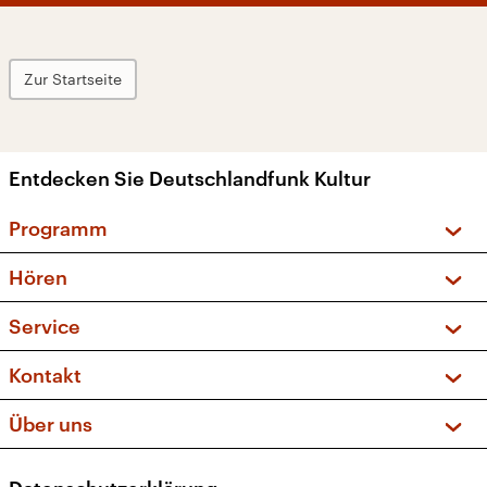
Zur Startseite
Entdecken Sie Deutschlandfunk Kultur
Programm
Vorschau und Rückschau
Hören
Sendungen und Podcasts
Livestream
Service
Musikliste
Frequenzen (UKW + DAB+)
FAQ
Kontakt
Kakadu – Das Kinderprogramm
Apps
Archiv
Hörerservice
Über uns
Newsletter
Social Media
Deutschlandradio
RSS