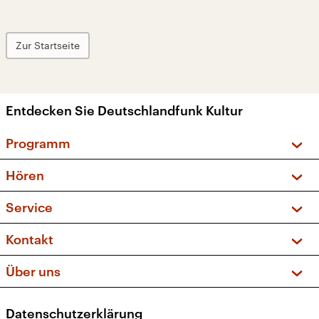
Zur Startseite
Entdecken Sie Deutschlandfunk Kultur
Programm
Vorschau und Rückschau
Hören
Sendungen und Podcasts
Livestream
Service
Musikliste
Frequenzen (UKW + DAB+)
FAQ
Kontakt
Kakadu – Das Kinderprogramm
Apps
Archiv
Hörerservice
Über uns
Newsletter
Social Media
Deutschlandradio
RSS
Datenschutzerklärung