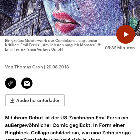
Ein großes Meisterwerk der Comickunst, sagt unser
Kritiker: Emil Ferris‘ „Am liebsten mag ich Monster“
©
05:36 Minuten
Emil Ferris/Panini Verlags GmbH
Von Thomas Groh
|
20.08.2018
Email
Link
kopieren/teilen
Audio herunterladen
Mit ihrem Debüt ist der US-Zeichnerin Emil Ferris ein
außergewöhnlicher Comic geglückt: In Form einer
Ringblock-Collage schildert sie, wie eine Zehnjährige
erst zur Detektivin wird und sich in einer