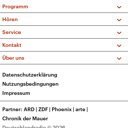
Programm
Vorschau und Rückschau
Hören
Sendungen und Podcasts
Livestream
Service
Musikliste
Frequenzen (UKW + DAB+)
FAQ
Kontakt
Kakadu – Das Kinderprogramm
Apps
Archiv
Hörerservice
Über uns
Newsletter
Social Media
Deutschlandradio
RSS
Datenschutzerklärung
Presse
Veranstaltungen
Nutzungsbedingungen
Karriere
Impressum
Transparenz
Korrekturen und Richtigstellungen
Partner
ARD
|
ZDF
|
Phoenix
|
arte
|
Barrierefreiheit
Chronik der Mauer
Deutschlandradio © 2026