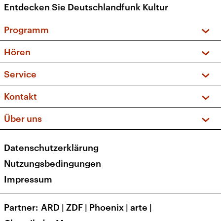
Entdecken Sie Deutschlandfunk Kultur
Programm
Vorschau und Rückschau
Hören
Sendungen und Podcasts
Livestream
Service
Musikliste
Frequenzen (UKW + DAB+)
FAQ
Kontakt
Kakadu – Das Kinderprogramm
Apps
Archiv
Hörerservice
Über uns
Newsletter
Social Media
Deutschlandradio
RSS
Datenschutzerklärung
Presse
Veranstaltungen
Nutzungsbedingungen
Karriere
Impressum
Transparenz
Korrekturen und Richtigstellungen
Partner
ARD
|
ZDF
|
Phoenix
|
arte
|
Barrierefreiheit