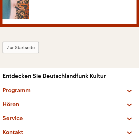
Zur Startseite
Entdecken Sie Deutschlandfunk Kultur
Programm
Vorschau und Rückschau
Hören
Sendungen und Podcasts
Livestream
Service
Musikliste
Frequenzen (UKW + DAB+)
FAQ
Kontakt
Kakadu – Das Kinderprogramm