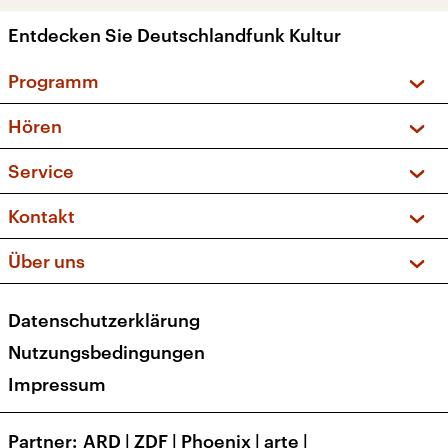
Entdecken Sie Deutschlandfunk Kultur
Programm
Vorschau und Rückschau
Hören
Sendungen und Podcasts
Livestream
Service
Musikliste
Frequenzen (UKW + DAB+)
FAQ
Kontakt
Kakadu – Das Kinderprogramm
Apps
Archiv
Hörerservice
Über uns
Newsletter
Social Media
Deutschlandradio
RSS
Datenschutzerklärung
Presse
Veranstaltungen
Nutzungsbedingungen
Karriere
Impressum
Transparenz
Korrekturen und Richtigstellungen
Partner
ARD
|
ZDF
|
Phoenix
|
arte
|