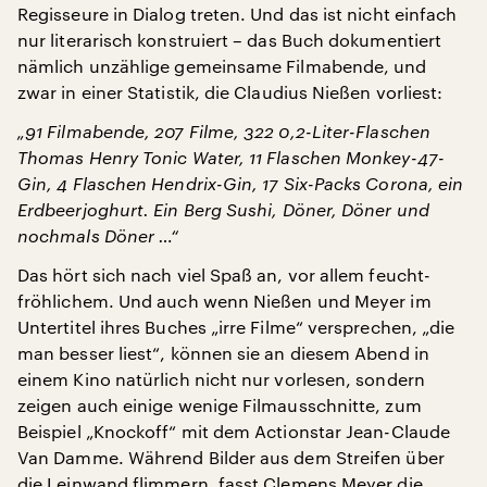
Regisseure in Dialog treten. Und das ist nicht einfach
nur literarisch konstruiert – das Buch dokumentiert
nämlich unzählige gemeinsame Filmabende, und
zwar in einer Statistik, die Claudius Nießen vorliest:
„91 Filmabende, 207 Filme, 322 0,2-Liter-Flaschen
Thomas Henry Tonic Water, 11 Flaschen Monkey-47-
Gin, 4 Flaschen Hendrix-Gin, 17 Six-Packs Corona, ein
Erdbeerjoghurt. Ein Berg Sushi, Döner, Döner und
nochmals Döner …“
Das hört sich nach viel Spaß an, vor allem feucht-
fröhlichem. Und auch wenn Nießen und Meyer im
Untertitel ihres Buches „irre Filme“ versprechen, „die
man besser liest“, können sie an diesem Abend in
einem Kino natürlich nicht nur vorlesen, sondern
zeigen auch einige wenige Filmausschnitte, zum
Beispiel „Knockoff“ mit dem Actionstar Jean-Claude
Van Damme. Während Bilder aus dem Streifen über
die Leinwand flimmern, fasst Clemens Meyer die