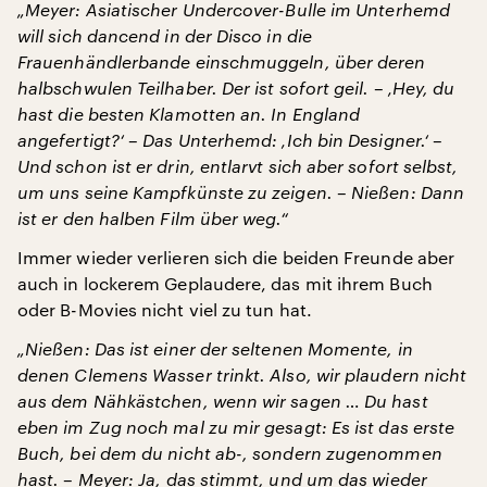
„Meyer: Asiatischer Undercover-Bulle im Unterhemd
will sich dancend in der Disco in die
Frauenhändlerbande einschmuggeln, über deren
halbschwulen Teilhaber. Der ist sofort geil.
–
‚Hey, du
hast die besten Klamotten an. In England
angefertigt?‘
–
Das Unterhemd: ‚Ich bin Designer.‘
–
Und schon ist er drin, entlarvt sich aber sofort selbst,
um uns seine Kampfkünste zu zeigen.
–
Nießen: Dann
ist er den halben Film über weg.“
Immer wieder verlieren sich die beiden Freunde aber
auch in lockerem Geplaudere, das mit ihrem Buch
oder B-Movies nicht viel zu tun hat.
„Nießen: Das ist einer der seltenen Momente, in
denen Clemens Wasser trinkt. Also, wir plaudern nicht
aus dem Nähkästchen, wenn wir sagen … Du hast
eben im Zug noch mal zu mir gesagt: Es ist das erste
Buch, bei dem du nicht ab-, sondern zugenommen
hast.
–
Meyer: Ja, das stimmt, und um das wieder