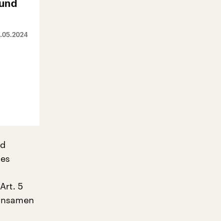
 und
.05.2024
nd
des
Art. 5
einsamen