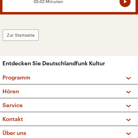
05:02 Minuten
Zur Startseite
Entdecken Sie Deutschlandfunk Kultur
Programm
Vorschau und Rückschau
Hören
Sendungen und Podcasts
Livestream
Service
Musikliste
Frequenzen (UKW + DAB+)
FAQ
Kontakt
Kakadu – Das Kinderprogramm
Apps
Archiv
Hörerservice
Über uns
Newsletter