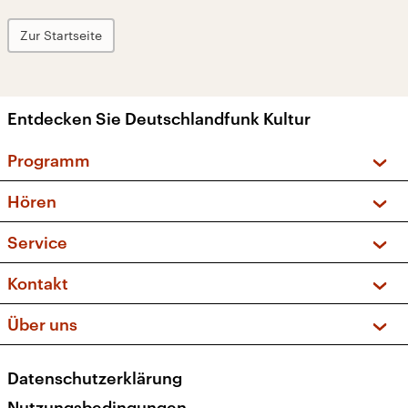
Zur Startseite
Entdecken Sie Deutschlandfunk Kultur
Programm
Vorschau und Rückschau
Hören
Sendungen und Podcasts
Livestream
Service
Musikliste
Frequenzen (UKW + DAB+)
FAQ
Kontakt
Kakadu – Das Kinderprogramm
Apps
Archiv
Hörerservice
Über uns
Newsletter
Social Media
Deutschlandradio
RSS
Datenschutzerklärung
Presse
Veranstaltungen
Nutzungsbedingungen