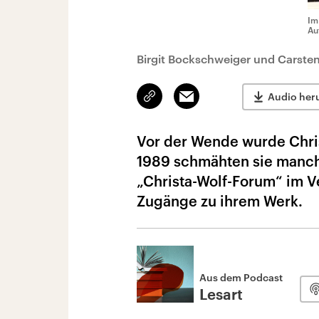
Im
Au
Birgit Bockschweiger und Carste
Link
Email
Audio her
kopieren/teilen
Vor der Wende wurde Chris
1989 schmähten sie manche
„Christa-Wolf-Forum“ im V
Zugänge zu ihrem Werk.
Aus dem Podcast
Lesart