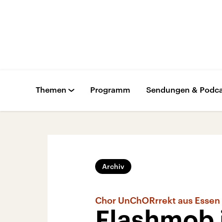
Themen
Programm
Sendungen & Podca
Archiv
Chor UnChORrrekt aus Essen
Flashmob 