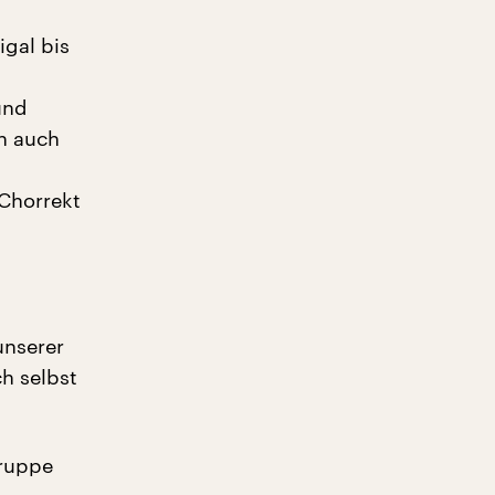
igal bis
und
n auch
Chorrekt
unserer
h selbst
Gruppe