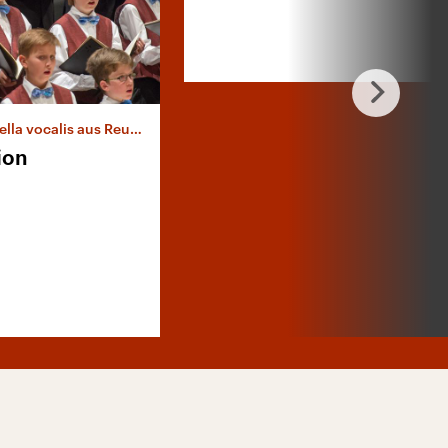
vocalis aus Reutlingen
ion