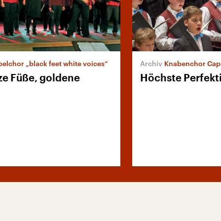
elchor „black feet white voices“
Knabenchor Capella 
e Füße, goldene
Höchste Perfekt