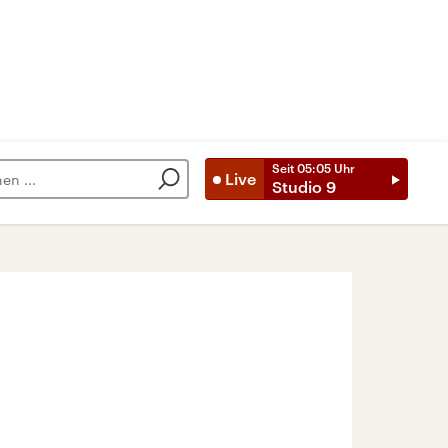
Seit
05:05
Uhr
Live
Studio 9