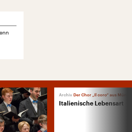
wenn
Der Chor „Il coro“ aus Münc
Italienische Lebensart