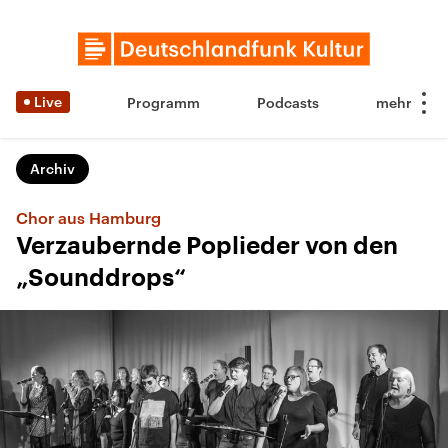
Live
Programm
Podcasts
Archiv
Chor aus Hamburg
Verzaubernde Poplieder von den
„Sounddrops“