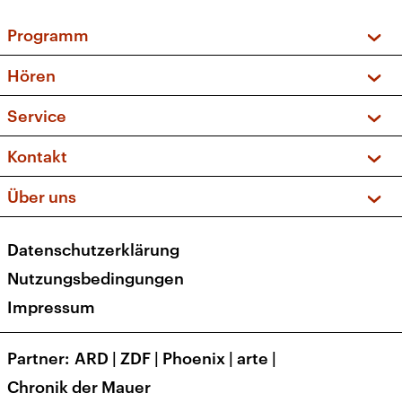
Programm
Vorschau und Rückschau
Hören
Sendungen und Podcasts
Livestream
Service
Musikliste
Frequenzen (UKW + DAB+)
FAQ
Kontakt
Kakadu – Das Kinderprogramm
Apps
Archiv
Hörerservice
Über uns
Newsletter
Social Media
Deutschlandradio
RSS
Datenschutzerklärung
Presse
Veranstaltungen
Nutzungsbedingungen
Karriere
Impressum
Transparenz
Korrekturen und Richtigstellungen
Partner
ARD
|
ZDF
|
Phoenix
|
arte
|
Barrierefreiheit
Chronik der Mauer